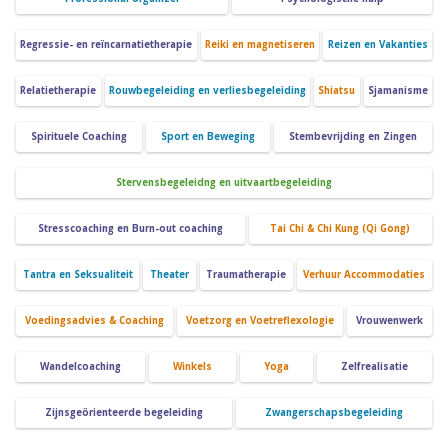
Regressie- en reïncarnatietherapie
Reiki en magnetiseren
Reizen en Vakanties
Relatietherapie
Rouwbegeleiding en verliesbegeleiding
Shiatsu
Sjamanisme
Spirituele Coaching
Sport en Beweging
Stembevrijding en Zingen
Stervensbegeleidng en uitvaartbegeleiding
Stresscoaching en Burn-out coaching
Tai Chi & Chi Kung (Qi Gong)
Tantra en Seksualiteit
Theater
Traumatherapie
Verhuur Accommodaties
Voedingsadvies & Coaching
Voetzorg en Voetreflexologie
Vrouwenwerk
Wandelcoaching
Winkels
Yoga
Zelfrealisatie
Zijnsgeörienteerde begeleiding
Zwangerschapsbegeleiding