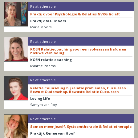
Relatietherapie
Praktijk voor Psychologie & Relaties NVRG lid eft
Praktijk M.C. Moors
Marja Moors
Relatietherapie
KOEN Relatiecoaching voor een volwassen liefde en
nieuwe verbinding
KOEN relatie coaching
Maartje Popma
Relatietherapie
Relatie Counseling bij relatie problemen, Cursussen
Bewust Ouderschap, Bewuste Relatie Cursussen
Loving Life
Samyra van Roy
Relatietherapie
Samen meer jezelf. Systeemtherapie & Relatietherapie
Praktijk Renee van Hoof