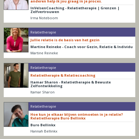
anderen help ik jou graag in je proces.
InVelsenCoaching - Relatietherapie | Grenzen |
Zelfvertrouwen
Irma Noteboom
Relatietherapie
Jullie relatie is de basis van het gezin
Martine Reineke - Coach voor Gezin, Relatie & Individu
Martine Reineke
Relatietherapie
Relatietherapie & Relatiecoaching
Itamar Sharon - Relatietherapie & Bewuste
Zelfontwikkeling
Itamar Sharon
Relatietherapie
Hoe kun je elkaar blijven ontmoeten in je relatie?
Relatietherapie Buro Bellinkx
Buro Bellinkx
Hannah Bellinkx