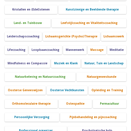
Kristallen en (Edel)stenen
Kunstzinnige en Beeldende therapie
Land- en Tuinbouw
Leefstijlcoaching en Vitaliteitscoaching
Leiderschapscoaching
Lichaamsgerichte (Psycho)Therapie
Lichaamswerk
Lifecoaching
Loopbaancoaching
Mannenwerk
Massage
Meditatie
Mindfulness en Compassie
Muziek en Klank
Natuur, Tuin en Landschap
Natuurbeleving en Natuurcoaching
Natuurgeneeskunde
Oosterse Geneeswijzen
Oosterse Vechtkunsten
Opleiding en Training
Orthomoleculaire therapie
Osteopathie
Permacultuur
Persoonlijke Verzorging
Pijnbehandeling en pijncoaching
Professional organizer
Psychologische hulp