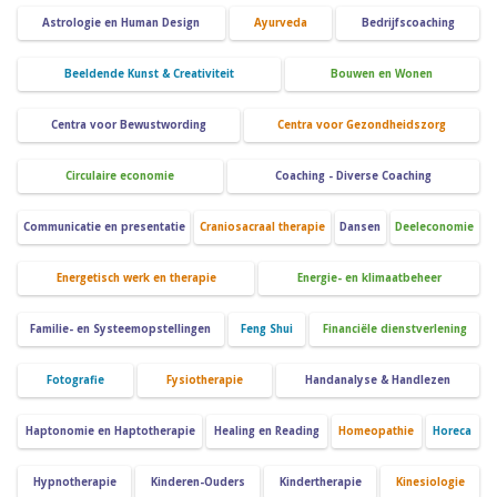
Astrologie en Human Design
Ayurveda
Bedrijfscoaching
Beeldende Kunst & Creativiteit
Bouwen en Wonen
Centra voor Bewustwording
Centra voor Gezondheidszorg
Circulaire economie
Coaching - Diverse Coaching
Communicatie en presentatie
Craniosacraal therapie
Dansen
Deeleconomie
Energetisch werk en therapie
Energie- en klimaatbeheer
Familie- en Systeemopstellingen
Feng Shui
Financiële dienstverlening
Fotografie
Fysiotherapie
Handanalyse & Handlezen
Haptonomie en Haptotherapie
Healing en Reading
Homeopathie
Horeca
Hypnotherapie
Kinderen-Ouders
Kindertherapie
Kinesiologie