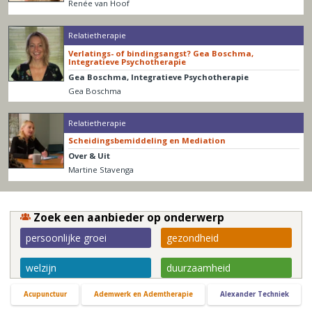
Renée van Hoof
Relatietherapie
Verlatings- of bindingsangst? Gea Boschma,
Integratieve Psychotherapie
Gea Boschma, Integratieve Psychotherapie
Gea Boschma
Relatietherapie
Scheidingsbemiddeling en Mediation
Over & Uit
Martine Stavenga
Zoek een aanbieder op onderwerp
persoonlijke groei
gezondheid
welzijn
duurzaamheid
Acupunctuur
Ademwerk en Ademtherapie
Alexander Techniek