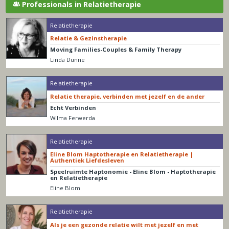
Professionals in Relatietherapie
Relatietherapie
Relatie & Gezinstherapie
Moving Families-Couples & Family Therapy
Linda Dunne
Relatietherapie
Relatie therapie, verbinden met jezelf en de ander
Echt Verbinden
Wilma Ferwerda
Relatietherapie
Eline Blom Haptotherapie en Relatietherapie |
Authentiek Liefdesleven
Speelruimte Haptonomie - Eline Blom - Haptotherapie
en Relatietherapie
Eline Blom
Relatietherapie
Als je een gezonde relatie wilt met jezelf en met