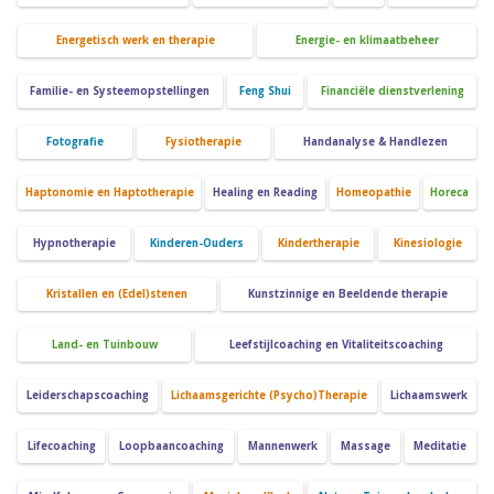
Energetisch werk en therapie
Energie- en klimaatbeheer
Familie- en Systeemopstellingen
Feng Shui
Financiële dienstverlening
Fotografie
Fysiotherapie
Handanalyse & Handlezen
Haptonomie en Haptotherapie
Healing en Reading
Homeopathie
Horeca
Hypnotherapie
Kinderen-Ouders
Kindertherapie
Kinesiologie
Kristallen en (Edel)stenen
Kunstzinnige en Beeldende therapie
Land- en Tuinbouw
Leefstijlcoaching en Vitaliteitscoaching
Leiderschapscoaching
Lichaamsgerichte (Psycho)Therapie
Lichaamswerk
Lifecoaching
Loopbaancoaching
Mannenwerk
Massage
Meditatie