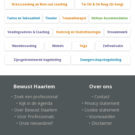
Stresscoaching en Burn-out coaching
Tai Chi & Chi Kung (Qi Gong)
Tantra en Seksualiteit
Theater
Traumatherapie
Verhuur Accommodaties
Voedingsadvies & Coaching
Voetzorg en Voetreflexologie
Vrouwenwerk
Wandelcoaching
Winkels
Yoga
Zelfrealisatie
Zijnsgeörienteerde begeleiding
Zwangerschapsbegeleiding
Bewust Haarlem
Over ons
• Zoek een professional
• Contact
• Kijk in de Agenda
• Privacy statement
• Over Bewust Haarlem
• Cookie statement
• Voor Professionals
• Voorwaarden
• Onze nieuwsbrief
• Disclaimer