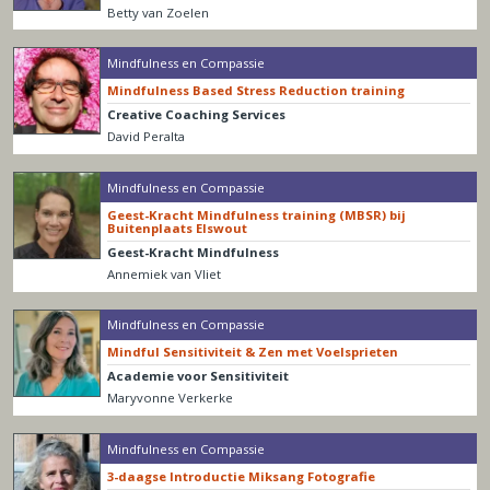
Betty van Zoelen
Mindfulness en Compassie
Mindfulness Based Stress Reduction training
Creative Coaching Services
David Peralta
Mindfulness en Compassie
Geest-Kracht Mindfulness training (MBSR) bij
Buitenplaats Elswout
Geest-Kracht Mindfulness
Annemiek van Vliet
Mindfulness en Compassie
Mindful Sensitiviteit & Zen met Voelsprieten
Academie voor Sensitiviteit
Maryvonne Verkerke
Mindfulness en Compassie
3-daagse Introductie Miksang Fotografie