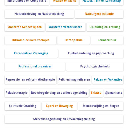
Mindfulness en Compassie
Muziek en Klank
Natuur, Tuin en Landschap
Natuurbeleving en Natuurcoaching
Natuurgeneeskunde
Oosterse Geneeswijzen
Oosterse Vechtkunsten
Opleiding en Training
Orthomoleculaire therapie
Osteopathie
Permacultuur
Persoonlijke Verzorging
Pijnbehandeling en pijncoaching
Professional organizer
Psychologische hulp
Regressie- en reïncarnatietherapie
Reiki en magnetiseren
Reizen en Vakanties
Relatietherapie
Rouwbegeleiding en verliesbegeleiding
Shiatsu
Sjamanisme
Spirituele Coaching
Sport en Beweging
Stembevrijding en Zingen
Stervensbegeleidng en uitvaartbegeleiding