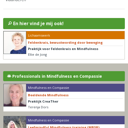
En hier vind je mij ook!
Lichaamswerk
Feldenkrais, bewustwording door beweging
Praktijk voor Feldenkrais en Mindfulness
Ellie de Jong
Professionals in Mindfulness en Compassie
Mindfulness en Compassie
Beeldende Mindfulness
Praktijk CreaTher
Terenja Dors
Mindfulness en Compassie
Leefmindful Mindfulness training (MBSR)