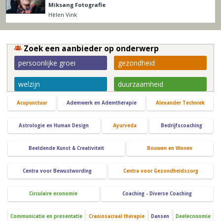
Miksang Fotografie
Hèlen Vink
Zoek een aanbieder op onderwerp
persoonlijke groei
gezondheid
welzijn
duurzaamheid
Acupunctuur
Ademwerk en Ademtherapie
Alexander Techniek
Astrologie en Human Design
Ayurveda
Bedrijfscoaching
Beeldende Kunst & Creativiteit
Bouwen en Wonen
Centra voor Bewustwording
Centra voor Gezondheidszorg
Circulaire economie
Coaching - Diverse Coaching
Communicatie en presentatie
Craniosacraal therapie
Dansen
Deeleconomie