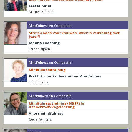
Leef Mindful
Marlies Helman
Mindfulness en Compassie
Stress-coach voor vrouwen. Weer in verbinding met
jezelf!
Jadana coaching
Esther Bijnen
Mindfulness en Compassie
Mindfulnesstraining
Praktijk voor Feldenkrais en Mindfulness
Ellie de Jong
Mindfulness en Compassie
Mindfulness training (MBSR) in
Bennebroek/Vogelenzang
Ahora mindfulness
Ceciel Winters