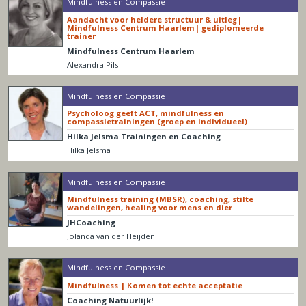
Mindfulness en Compassie
Aandacht voor heldere structuur & uitleg|
Mindfulness Centrum Haarlem| gediplomeerde
trainer
Mindfulness Centrum Haarlem
Alexandra Pils
Mindfulness en Compassie
Psycholoog geeft ACT, mindfulness en
compassietrainingen (groep en individueel)
Hilka Jelsma Trainingen en Coaching
Hilka Jelsma
Mindfulness en Compassie
Mindfulness training (MBSR), coaching, stilte
wandelingen, healing voor mens en dier
JHCoaching
Jolanda van der Heijden
Mindfulness en Compassie
Mindfulness | Komen tot echte acceptatie
Coaching Natuurlijk!