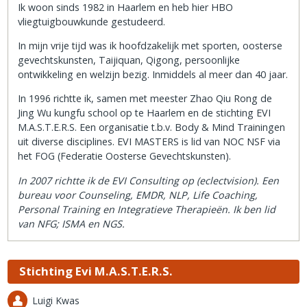
Ik woon sinds 1982 in Haarlem en heb hier HBO
vliegtuigbouwkunde gestudeerd.
In mijn vrije tijd was ik hoofdzakelijk met sporten, oosterse
gevechtskunsten, Taijiquan, Qigong, persoonlijke
ontwikkeling en welzijn bezig. Inmiddels al meer dan 40 jaar.
In 1996 richtte ik, samen met meester Zhao Qiu Rong de
Jing Wu kungfu school op te Haarlem en de stichting EVI
M.A.S.T.E.R.S. Een organisatie t.b.v. Body & Mind Trainingen
uit diverse disciplines. EVI MASTERS is lid van NOC NSF via
het FOG (Federatie Oosterse Gevechtskunsten).
In 2007 richtte ik de EVI Consulting op (eclectvision). Een
bureau voor Counseling, EMDR, NLP, Life Coaching,
Personal Training en Integratieve Therapieën. Ik ben lid
van NFG; ISMA en NGS.
Stichting Evi M.A.S.T.E.R.S.
Luigi Kwas