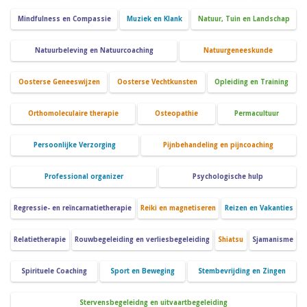
Mindfulness en Compassie
Muziek en Klank
Natuur, Tuin en Landschap
Natuurbeleving en Natuurcoaching
Natuurgeneeskunde
Oosterse Geneeswijzen
Oosterse Vechtkunsten
Opleiding en Training
Orthomoleculaire therapie
Osteopathie
Permacultuur
Persoonlijke Verzorging
Pijnbehandeling en pijncoaching
Professional organizer
Psychologische hulp
Regressie- en reïncarnatietherapie
Reiki en magnetiseren
Reizen en Vakanties
Relatietherapie
Rouwbegeleiding en verliesbegeleiding
Shiatsu
Sjamanisme
Spirituele Coaching
Sport en Beweging
Stembevrijding en Zingen
Stervensbegeleidng en uitvaartbegeleiding