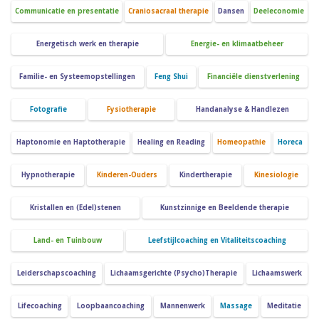
Communicatie en presentatie
Craniosacraal therapie
Dansen
Deeleconomie
Energetisch werk en therapie
Energie- en klimaatbeheer
Familie- en Systeemopstellingen
Feng Shui
Financiële dienstverlening
Fotografie
Fysiotherapie
Handanalyse & Handlezen
Haptonomie en Haptotherapie
Healing en Reading
Homeopathie
Horeca
Hypnotherapie
Kinderen-Ouders
Kindertherapie
Kinesiologie
Kristallen en (Edel)stenen
Kunstzinnige en Beeldende therapie
Land- en Tuinbouw
Leefstijlcoaching en Vitaliteitscoaching
Leiderschapscoaching
Lichaamsgerichte (Psycho)Therapie
Lichaamswerk
Lifecoaching
Loopbaancoaching
Mannenwerk
Massage
Meditatie