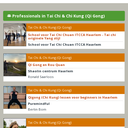
Professionals in Tai Chi & Chi Kung (Qi Gong)
Tai Chi & Chi Kung (Qi Gong)
School voor Tai Chi Chuan ITCCA Haarlem - Tai chi
originele Yang stijl
School voor Tai Chi Chuan ITCCA Haarlem
Tai Chi & Chi Kung (Qi Gong)
QI Gong en Rou Quan
Shaolin centrum Haarlem
Ronald Saarloos
Tai Chi & Chi Kung (Qi Gong)
Qigong (Chi Kung) lessen voor beginners in Haarlem
Puremindful
Bertin Bom
Tai Chi & Chi Kung (Qi Gong)