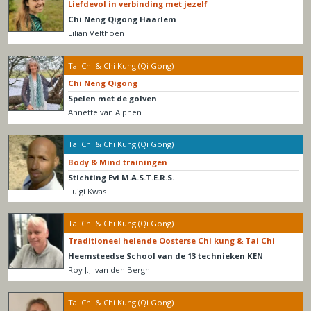
Liefdevol in verbinding met jezelf
Chi Neng Qigong Haarlem
Lilian Velthoen
Tai Chi & Chi Kung (Qi Gong)
Chi Neng Qigong
Spelen met de golven
Annette van Alphen
Tai Chi & Chi Kung (Qi Gong)
Body & Mind trainingen
Stichting Evi M.A.S.T.E.R.S.
Luigi Kwas
Tai Chi & Chi Kung (Qi Gong)
Traditioneel helende Oosterse Chi kung & Tai Chi
Heemsteedse School van de 13 technieken KEN
Roy J.J. van den Bergh
Tai Chi & Chi Kung (Qi Gong)