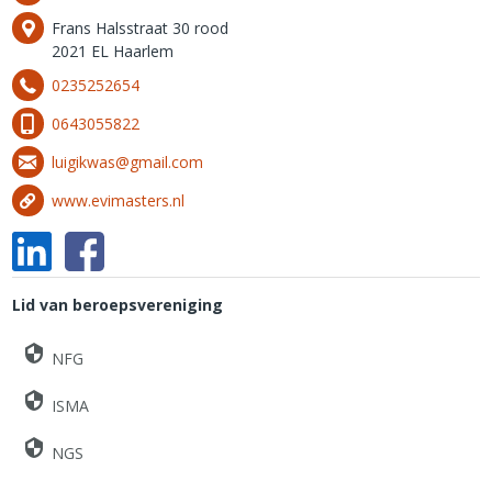
Frans Halsstraat 30 rood
2021 EL Haarlem
0235252654
0643055822
luigikwas@gmail.com
www.evimasters.nl
Lid van beroepsvereniging
NFG
ISMA
NGS