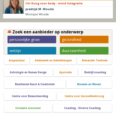
Chi Kung voor body - mind Integratie
praktijk M. Wouda
Monique Wouda
Zoek een aanbieder op onderwerp
persoonlijke groei
gezondheid
welzijn
duurzaamheid
Acupunctuur
Ademwerk en Ademtherapie
Alexander Techniek
Astrologie en Human Design
Ayurveda
Bedrijfscoaching
Beeldende Kunst & Creativiteit
Bouwen en Wonen
Centra voor Bewustwording
Centra voor Gezondheidszorg
Circulaire economie
Coaching - Diverse Coaching