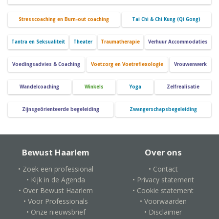
Stresscoaching en Burn-out coaching
Tai Chi & Chi Kung (Qi Gong)
Tantra en Seksualiteit
Theater
Traumatherapie
Verhuur Accommodaties
Voedingsadvies & Coaching
Voetzorg en Voetreflexologie
Vrouwenwerk
Wandelcoaching
Winkels
Yoga
Zelfrealisatie
Zijnsgeörienteerde begeleiding
Zwangerschapsbegeleiding
Bewust Haarlem
Over ons
• Zoek een professional
• Contact
• Kijk in de Agenda
• Privacy statement
• Over Bewust Haarlem
• Cookie statement
• Voor Professionals
• Voorwaarden
• Onze nieuwsbrief
• Disclaimer