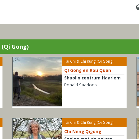
g (Qi Gong)
Tai Chi & Chi Kung (Qi Gong)
QI Gong en Rou Quan
Shaolin centrum Haarlem
Ronald Saarloos
Tai Chi & Chi Kung (Qi Gong)
Chi Neng Qigong
Spelen met de golven