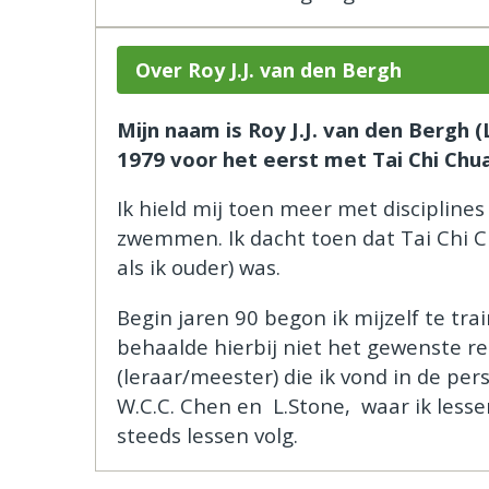
Over Roy J.J. van den Bergh
Mijn naam is Roy J.J. van den Bergh 
1979 voor het eerst met Tai Chi Chua
Ik hield mij toen meer met disciplines
zwemmen. Ik dacht toen dat Tai Chi C
als ik ouder) was.
Begin jaren 90 begon ik mijzelf te tr
behaalde hierbij niet het gewenste res
(leraar/meester) die ik vond in de per
W.C.C. Chen en L.Stone, waar ik lesse
steeds lessen volg.