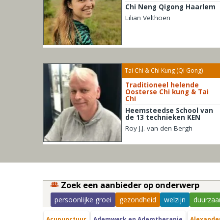
Chi Neng Qigong Haarlem
Lilian Velthoen
Tai Chi & Chi Kung (Qi Gong)
Traditioneel helende
Oosterse Chi kung & Tai
Chi
Heemsteedse School van
de 13 technieken KEN
Roy J.J. van den Bergh
Zoek een aanbieder op onderwerp
persoonlijke groei
gezondheid
welzijn
duurzaa
Acupunctuur
Ademwerk en Ademtherapie
Alexande