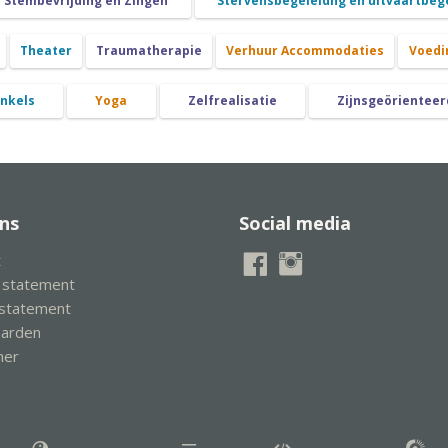
Stembevrijding en Zingen
Stervensbegeleidng en uitvaartbeg
Theater
Traumatherapie
Verhuur Accommodaties
Voedi
nkels
Yoga
Zelfrealisatie
Zijnsgeörienteer
ns
Social media
t
y statement
 statement
aarden
mer