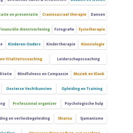
tie en presentatie
Craniosacraal therapie
Dansen
Financiële dienstverlening
Fotografie
Fysiotherapie
ie
Kinderen-Ouders
Kindertherapie
Kinesiologie
 en Vitaliteitscoaching
Leiderschapscoaching
itatie
Mindfulness en Compassie
Muziek en Klank
Oosterse Vechtkunsten
Opleiding en Training
ing
Professional organizer
Psychologische hulp
ing en verliesbegeleiding
Shiatsu
Sjamanisme