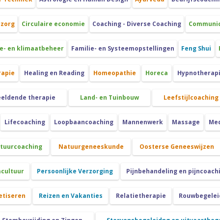
szorg
Circulaire economie
Coaching - Diverse Coaching
Communica
e- en klimaatbeheer
Familie- en Systeemopstellingen
Feng Shui
rapie
Healing en Reading
Homeopathie
Horeca
Hypnotherap
eeldende therapie
Land- en Tuinbouw
Leefstijlcoaching
Lifecoaching
Loopbaancoaching
Mannenwerk
Massage
Med
atuurcoaching
Natuurgeneeskunde
Oosterse Geneeswijzen
cultuur
Persoonlijke Verzorging
Pijnbehandeling en pijncoach
etiseren
Reizen en Vakanties
Relatietherapie
Rouwbegeleid