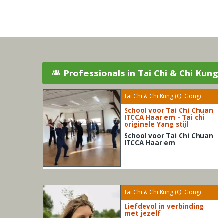
Professionals in Tai Chi & Chi Kun
Tai Chi & Chi Kung (Qi Gong)
School voor Tai Chi Chuan
ITCCA Haarlem - Tai chi
originele Yang stijl
School voor Tai Chi Chuan
ITCCA Haarlem
Tai Chi & Chi Kung (Qi Gong)
Liefdevol in verbinding
met jezelf