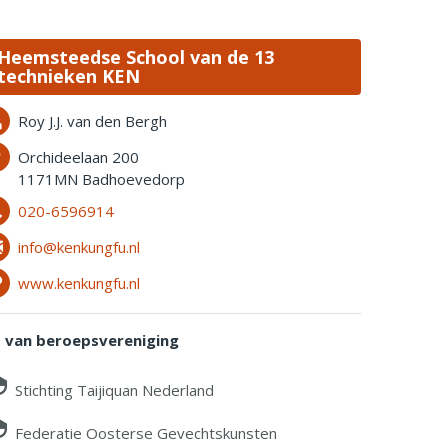
Heemsteedse School van de 13
technieken KEN
Roy J.J. van den Bergh
Orchideelaan 200
1171MN Badhoevedorp
020-6596914
info@kenkungfu.nl
www.kenkungfu.nl
d van beroepsvereniging
Stichting Taijiquan Nederland
Federatie Oosterse Gevechtskunsten