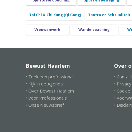
Spirituele Coaching
Sport en Beweging
Tai Chi & Chi Kung (Qi Gong)
Tantra en Seksualiteit
Vrouwenwerk
Wandelcoaching
Wi
Bewust Haarlem
Over o
• Zoek een professional
• Contac
• Kijk in de Agenda
• Privac
• Over Bewust Haarlem
• Cookie
• Voor Professionals
• Voorw
• Onze nieuwsbrief
• Disclai