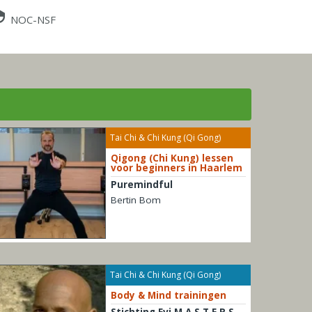
NOC-NSF
Tai Chi & Chi Kung (Qi Gong)
Qigong (Chi Kung) lessen
voor beginners in Haarlem
Puremindful
Bertin Bom
Tai Chi & Chi Kung (Qi Gong)
Body & Mind trainingen
Stichting Evi M.A.S.T.E.R.S.