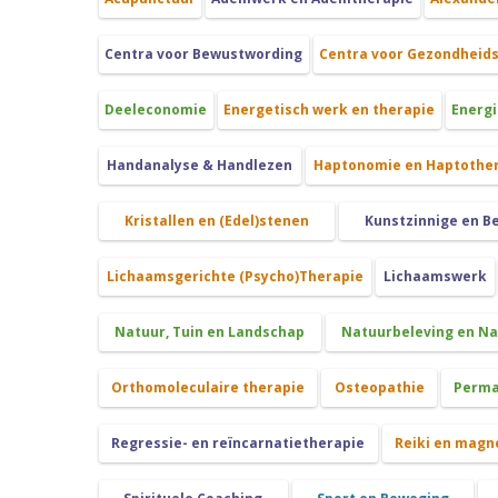
Centra voor Bewustwording
Centra voor Gezondheid
Deeleconomie
Energetisch werk en therapie
Energi
Handanalyse & Handlezen
Haptonomie en Haptothe
Kristallen en (Edel)stenen
Kunstzinnige en B
Lichaamsgerichte (Psycho)Therapie
Lichaamswerk
Natuur, Tuin en Landschap
Natuurbeleving en N
Orthomoleculaire therapie
Osteopathie
Perma
Regressie- en reïncarnatietherapie
Reiki en magn