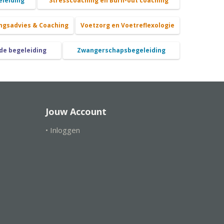
eleiding
Stresscoaching en Burn-out coaching
ngsadvies & Coaching
Voetzorg en Voetreflexologie
de begeleiding
Zwangerschapsbegeleiding
Jouw Account
• Inloggen