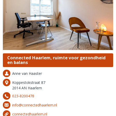
Connected Haarlem, ruimte voor gezondheid
en balans
Anne van Haaster
Koppestokstraat 87
2014 AN Haarlem
023-8200478
info@connectedhaarlem.nl
connectedhaarlem.nl