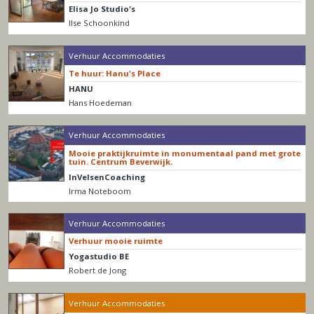
Elisa Jo Studio's
Ilse Schoonkind
Verhuur Accommodaties
Te huur: Hanu's Place
HANU
Hans Hoedeman
Verhuur Accommodaties
Mooie praktijkruimte in monumentaal pand met grote
tuin. Centrum Beverwijk.
InVelsenCoaching
Irma Noteboom
Verhuur Accommodaties
Verhuur mooie ruimte
Yogastudio BE
Robert de Jong
Verhuur Accommodaties