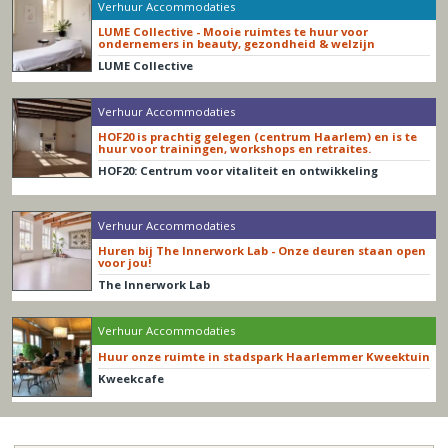
Verhuur Accommodaties
LUME Collective - Mooie ruimtes te huur voor
ondernemers in beauty, gezondheid & welzijn
LUME Collective
Verhuur Accommodaties
HOF20 is prachtig gelegen (centrum Haarlem) en is te
huur voor trainingen, workshops en retraites.
HOF20: Centrum voor vitaliteit en ontwikkeling
Verhuur Accommodaties
Huren bij The Innerwork Lab - Onze deuren staan open
voor jou!
The Innerwork Lab
Verhuur Accommodaties
Huur onze ruimte in stadspark Haarlemmer Kweektuin
Kweekcafe