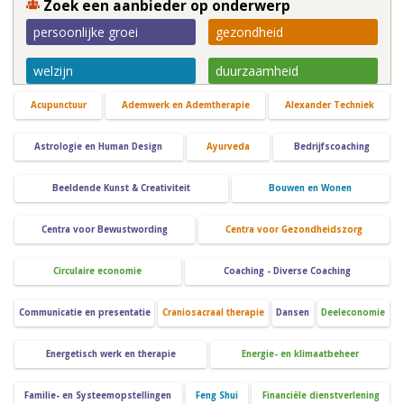
Zoek een aanbieder op onderwerp
persoonlijke groei
gezondheid
welzijn
duurzaamheid
Acupunctuur
Ademwerk en Ademtherapie
Alexander Techniek
Astrologie en Human Design
Ayurveda
Bedrijfscoaching
Beeldende Kunst & Creativiteit
Bouwen en Wonen
Centra voor Bewustwording
Centra voor Gezondheidszorg
Circulaire economie
Coaching - Diverse Coaching
Communicatie en presentatie
Craniosacraal therapie
Dansen
Deeleconomie
Energetisch werk en therapie
Energie- en klimaatbeheer
Familie- en Systeemopstellingen
Feng Shui
Financiële dienstverlening