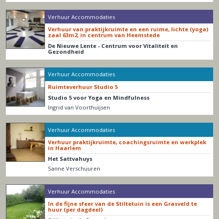
Verhuur Accommodaties
Verhuur van praktijkruimte en een ruime, lichte (yoga)
zaal 63m2, in centrum van Heemstede
De Nieuwe Lente - Centrum voor Vitaliteit en
Gezondheid
Verhuur Accommodaties
Ruimteverhuur Studio 5
Studio 5 voor Yoga en Mindfulness
Ingrid van Voorthuijsen
Verhuur Accommodaties
Verhuur praktijkruimte, coachingsruimte en werkplek
in Haarlem
Het Sattvahuys
Sanne Verschuuren
Verhuur Accommodaties
In de fijne sfeer van de Stiltetuin is een Grasveld te
huur (per dagdeel)