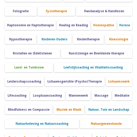
Fotografie
Fysiotherapie
Handanalyse & Handlezen
Haptonomie en Haptotherapie
Healing en Reading
Homeopathie
Horeca
Hypnotherapie
Kinderen-Ouders
Kindertherapie
Kinesiologie
Kristallen en (Edel)stenen
Kunstzinnige en Beeldende therapie
Land- en Tuinbouw
Leefstijlcoaching en Vitaliteitscoaching
Leiderschapscoaching
Lichaamsgerichte (Psycho)Therapie
Lichaamswerk
Lifecoaching
Loopbaancoaching
Mannenwerk
Massage
Meditatie
Mindfulness en Compassie
Muziek en Klank
Natuur, Tuin en Landschap
Natuurbeleving en Natuurcoaching
Natuurgeneeskunde