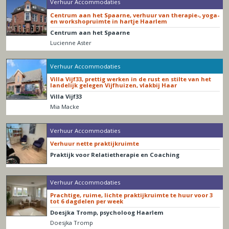
Verhuur Accommodaties
Centrum aan het Spaarne, verhuur van therapie-, yoga-
en workshopruimte in hartje Haarlem
Centrum aan het Spaarne
Lucienne Aster
Verhuur Accommodaties
Villa Vijf33, prettig werken in de rust en stilte van het
landelijk gelegen Vijfhuizen, vlakbij Haar
Villa Vijf33
Mia Macke
Verhuur Accommodaties
Verhuur nette praktijkruimte
Praktijk voor Relatietherapie en Coaching
Verhuur Accommodaties
Prachtige, ruime, lichte praktijkruimte te huur voor 3
tot 6 dagdelen per week
Doesjka Tromp, psycholoog Haarlem
Doesjka Tromp