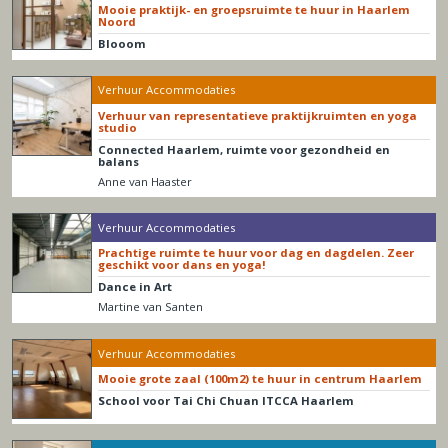
Mooie praktijk- en groepsruimte te huur in Haarlem
Noord
Blooom
Verhuur Accommodaties
Verhuur van representatieve praktijkruimten en yoga
studio
Connected Haarlem, ruimte voor gezondheid en
balans
Anne van Haaster
Verhuur Accommodaties
Prachtige ruimte te huur voor dag en dagdelen. Zeer
geschikt voor dans en yoga!
Dance in Art
Martine van Santen
Verhuur Accommodaties
Mooie grote zaal (100m2) te huur in centrum Haarlem
School voor Tai Chi Chuan ITCCA Haarlem