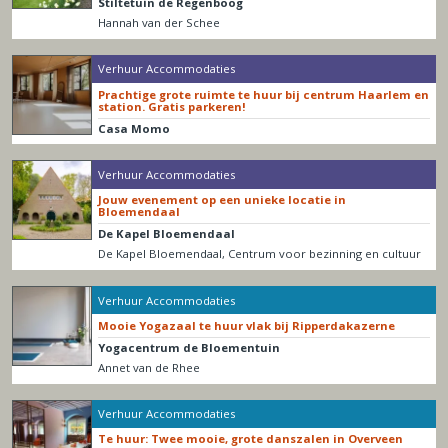
Stiltetuin de Regenboog
Hannah van der Schee
Verhuur Accommodaties
Prachtige grote ruimte te huur bij centrum Haarlem en
station. Gratis parkeren!
Casa Momo
Verhuur Accommodaties
Jouw evenement op een unieke locatie in
Bloemendaal
De Kapel Bloemendaal
De Kapel Bloemendaal, Centrum voor bezinning en cultuur
Verhuur Accommodaties
Mooie Yogazaal te huur vlak bij Ripperdakazerne
Yogacentrum de Bloementuin
Annet van de Rhee
Verhuur Accommodaties
Te huur: Twee mooie, grote danszalen in Overveen