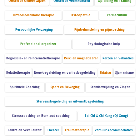
Oosterse Geneeswijzen
Oosterse Vechtkunsten
Opleiding en Training
Orthomoleculaire therapie
Osteopathie
Permacultuur
Persoonlijke Verzorging
Pijnbehandeling en pijncoaching
Professional organizer
Psychologische hulp
Regressie- en reïncarnatietherapie
Reiki en magnetiseren
Reizen en Vakanties
Relatietherapie
Rouwbegeleiding en verliesbegeleiding
Shiatsu
Sjamanisme
Spirituele Coaching
Sport en Beweging
Stembevrijding en Zingen
Stervensbegeleidng en uitvaartbegeleiding
Stresscoaching en Burn-out coaching
Tai Chi & Chi Kung (Qi Gong)
Tantra en Seksualiteit
Theater
Traumatherapie
Verhuur Accommodaties