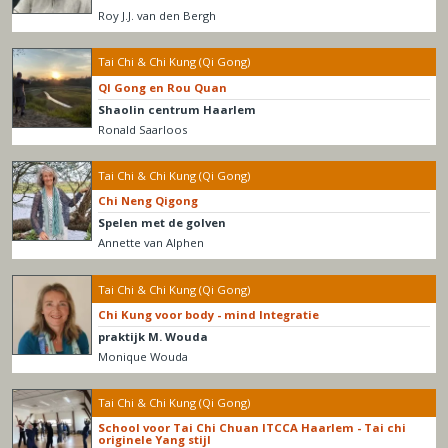
Roy J.J. van den Bergh
Tai Chi & Chi Kung (Qi Gong)
QI Gong en Rou Quan
Shaolin centrum Haarlem
Ronald Saarloos
Tai Chi & Chi Kung (Qi Gong)
Chi Neng Qigong
Spelen met de golven
Annette van Alphen
Tai Chi & Chi Kung (Qi Gong)
Chi Kung voor body - mind Integratie
praktijk M. Wouda
Monique Wouda
Tai Chi & Chi Kung (Qi Gong)
School voor Tai Chi Chuan ITCCA Haarlem - Tai chi
originele Yang stijl