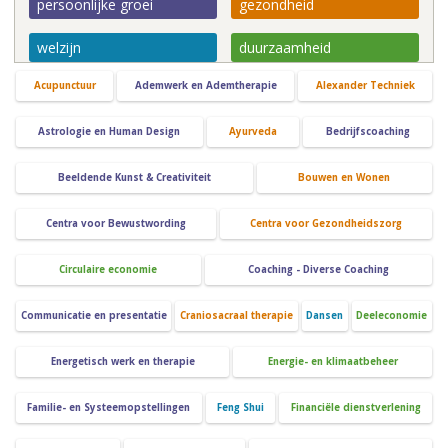
persoonlijke groei
gezondheid
welzijn
duurzaamheid
Acupunctuur
Ademwerk en Ademtherapie
Alexander Techniek
Astrologie en Human Design
Ayurveda
Bedrijfscoaching
Beeldende Kunst & Creativiteit
Bouwen en Wonen
Centra voor Bewustwording
Centra voor Gezondheidszorg
Circulaire economie
Coaching - Diverse Coaching
Communicatie en presentatie
Craniosacraal therapie
Dansen
Deeleconomie
Energetisch werk en therapie
Energie- en klimaatbeheer
Familie- en Systeemopstellingen
Feng Shui
Financiële dienstverlening