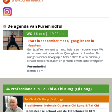
www.puremindful.nl
De agenda van Puremindful
WO 16 sep |
19.00 uur
Start in september met Qigong lessen in
Haarlem
Gun jezelf een moment van rust, balans en nieuwe energie. We
starten weer met de wekelijkse Qigong-lessen in Haarlem. De
rustige, vloeiende bewegingen helpen stress te verminderen, je
lichaam soepeler te maken en je mentale veerkracht te vergroten.
Puremindful
Bertin Bom
Professionals in Tai Chi & Chi Kung (Qi Gong)
Tai Chi & Chi Kung (Qi Gong)
Traditioneel helende Oosterse Chi kung & Tai Chi
Heemsteedse School van de 13 technieken KEN