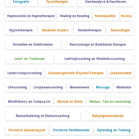
Fotografie
Fysiotherapie
Handanalyse & Handlezen
Haptonomie en Haptotherapie
Healing en Reading
Homeopathie
Horeca
Hypnotherapie
Kinderen-Ouders
Kindertherapie
Kinesiologie
Kristallen en (Edel)stenen
Kunstzinnige en Beeldende therapie
Land- en Tuinbouw
Leefstijlcoaching en Vitaliteitscoaching
Leiderschapscoaching
Lichaamsgerichte (Psycho)Therapie
Lichaamswerk
Lifecoaching
Loopbaancoaching
Mannenwerk
Massage
Meditatie
Mindfulness en Compassie
Muziek en Klank
Natuur, Tuin en Landschap
Natuurbeleving en Natuurcoaching
Natuurgeneeskunde
Oosterse Geneeswijzen
Oosterse Vechtkunsten
Opleiding en Training