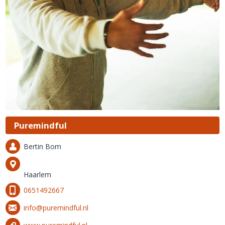
Puremindful
Bertin Bom
Haarlem
0651492667
info@puremindful.nl