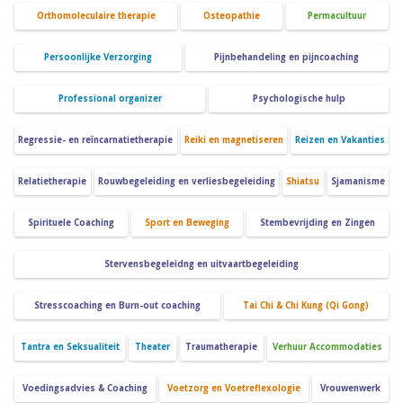
Orthomoleculaire therapie
Osteopathie
Permacultuur
Persoonlijke Verzorging
Pijnbehandeling en pijncoaching
Professional organizer
Psychologische hulp
Regressie- en reïncarnatietherapie
Reiki en magnetiseren
Reizen en Vakanties
Relatietherapie
Rouwbegeleiding en verliesbegeleiding
Shiatsu
Sjamanisme
Spirituele Coaching
Sport en Beweging
Stembevrijding en Zingen
Stervensbegeleidng en uitvaartbegeleiding
Stresscoaching en Burn-out coaching
Tai Chi & Chi Kung (Qi Gong)
Tantra en Seksualiteit
Theater
Traumatherapie
Verhuur Accommodaties
Voedingsadvies & Coaching
Voetzorg en Voetreflexologie
Vrouwenwerk