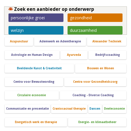
Zoek een aanbieder op onderwerp
persoonlijke groei
gezondheid
welzijn
duurzaamheid
Acupunctuur
Ademwerk en Ademtherapie
Alexander Techniek
Astrologie en Human Design
Ayurveda
Bedrijfscoaching
Beeldende Kunst & Creativiteit
Bouwen en Wonen
Centra voor Bewustwording
Centra voor Gezondheidszorg
Circulaire economie
Coaching - Diverse Coaching
Communicatie en presentatie
Craniosacraal therapie
Dansen
Deeleconomie
Energetisch werk en therapie
Energie- en klimaatbeheer