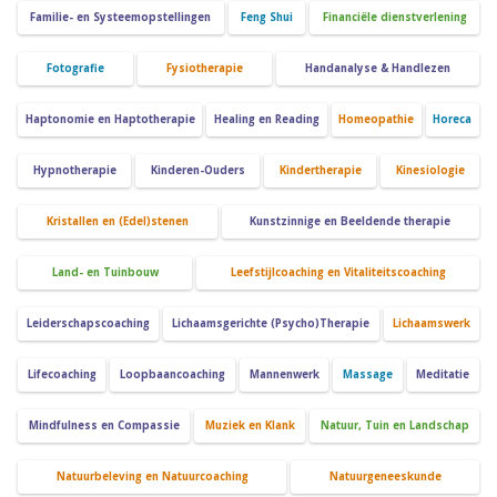
Familie- en Systeemopstellingen
Feng Shui
Financiële dienstverlening
Fotografie
Fysiotherapie
Handanalyse & Handlezen
Haptonomie en Haptotherapie
Healing en Reading
Homeopathie
Horeca
Hypnotherapie
Kinderen-Ouders
Kindertherapie
Kinesiologie
Kristallen en (Edel)stenen
Kunstzinnige en Beeldende therapie
Land- en Tuinbouw
Leefstijlcoaching en Vitaliteitscoaching
Leiderschapscoaching
Lichaamsgerichte (Psycho)Therapie
Lichaamswerk
Lifecoaching
Loopbaancoaching
Mannenwerk
Massage
Meditatie
Mindfulness en Compassie
Muziek en Klank
Natuur, Tuin en Landschap
Natuurbeleving en Natuurcoaching
Natuurgeneeskunde