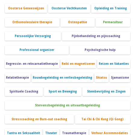
Oosterse Geneeswijzen
Oosterse Vechtkunsten
Opleiding en Training
Orthomoleculaire therapie
Osteopathie
Permacultuur
Persoonlijke Verzorging
Pijnbehandeling en pijncoaching
Professional organizer
Psychologische hulp
Regressie- en reïncarnatietherapie
Reiki en magnetiseren
Reizen en Vakanties
Relatietherapie
Rouwbegeleiding en verliesbegeleiding
Shiatsu
Sjamanisme
Spirituele Coaching
Sport en Beweging
Stembevrijding en Zingen
Stervensbegeleidng en uitvaartbegeleiding
Stresscoaching en Burn-out coaching
Tai Chi & Chi Kung (Qi Gong)
Tantra en Seksualiteit
Theater
Traumatherapie
Verhuur Accommodaties