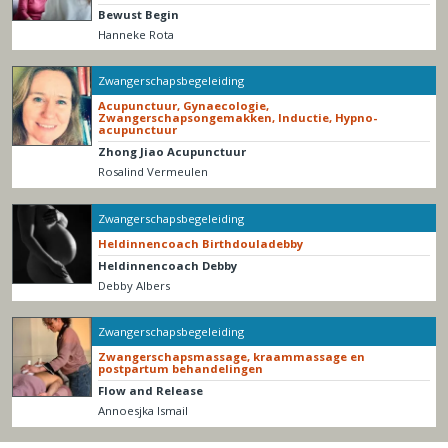
Bewust Begin
Hanneke Rota
Zwangerschapsbegeleiding
Acupunctuur, Gynaecologie,
Zwangerschapsongemakken, Inductie, Hypno-
acupunctuur
Zhong Jiao Acupunctuur
Rosalind Vermeulen
Zwangerschapsbegeleiding
Heldinnencoach Birthdouladebby
Heldinnencoach Debby
Debby Albers
Zwangerschapsbegeleiding
Zwangerschapsmassage, kraammassage en
postpartum behandelingen
Flow and Release
Annoesjka Ismail