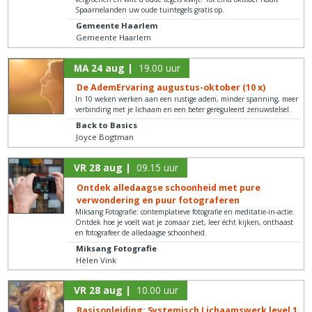
Spaarnelanden uw oude tuintegels gratis op.
Gemeente Haarlem
Gemeente Haarlem
MA 24 aug |
19.00 uur
De AdemErvaring augustus-oktober (10 x)
In 10 weken werken aan een rustige adem, minder spanning, meer
verbinding met je lichaam en een beter gereguleerd zenuwstelsel.
Back to Basics
Joyce Bogtman
VR 28 aug |
09.15 uur
Ontdek alledaagse schoonheid met pure
verwondering en puur fotograferen
Miksang Fotografie: contemplatieve fotografie en meditatie-in-actie.
Ontdek hoe je voelt wat je zomaar ziet, leer écht kijken, onthaast
en fotografeer de alledaagse schoonheid.
Miksang Fotografie
Hèlen Vink
VR 28 aug |
10.00 uur
Basisopleiding: Systemisch Lichaamswerk level 1