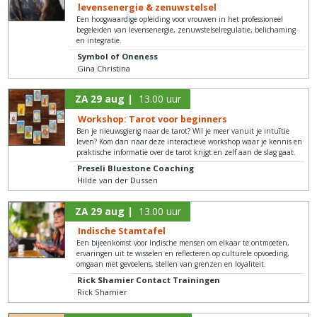
levensenergie & zenuwstelsel
Een hoogwaardige opleiding voor vrouwen in het professioneel
begeleiden van levensenergie, zenuwstelselregulatie, belichaming
en integratie.
Symbol of Oneness
Gina Christina
ZA 29 aug |
13.00 uur
Workshop: Tarot voor beginners
Ben je nieuwsgierig naar de tarot? Wil je meer vanuit je intuītie
leven? Kom dan naar deze interactieve workshop waar je kennis en
praktische informatie over de tarot krijgt en zelf aan de slag gaat.
Preseli Bluestone Coaching
Hilde van der Dussen
ZA 29 aug |
13.00 uur
Indische Stamtafel
Een bijeenkomst voor Indische mensen om elkaar te ontmoeten,
ervaringen uit te wisselen en reflecteren op culturele opvoeding,
omgaan met gevoelens, stellen van grenzen en loyaliteit.
Rick Shamier Contact Trainingen
Rick Shamier