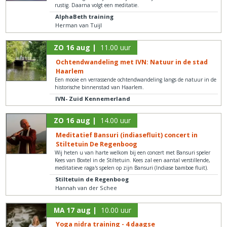
rustig. Daarna volgt een meditatie.
AlphaBeth training
Herman van Tuijl
ZO 16 aug |
11.00 uur
Ochtendwandeling met IVN: Natuur in de stad
Haarlem
Een mooie en verrassende ochtendwandeling langs de natuur in de
historische binnenstad van Haarlem.
IVN- Zuid Kennemerland
ZO 16 aug |
14.00 uur
Meditatief Bansuri (indiasefluit) concert in
Stiltetuin De Regenboog
Wij heten u van harte welkom bij een concert met Bansuri speler
Kees van Boxtel in de Stiltetuin. Kees zal een aantal verstillende,
meditatieve raga's spelen op zijn Bansuri (Indiase bamboe fluit).
Stiltetuin de Regenboog
Hannah van der Schee
MA 17 aug |
10.00 uur
Yoga nidra training - 4 daagse