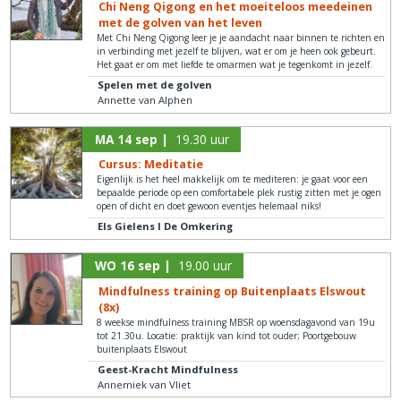
Chi Neng Qigong en het moeiteloos meedeinen
met de golven van het leven
Met Chi Neng Qigong leer je je aandacht naar binnen te richten en
in verbinding met jezelf te blijven, wat er om je heen ook gebeurt.
Het gaat er om met liefde te omarmen wat je tegenkomt in jezelf.
Spelen met de golven
Annette van Alphen
MA 14 sep |
19.30 uur
Cursus: Meditatie
Eigenlijk is het heel makkelijk om te mediteren: je gaat voor een
bepaalde periode op een comfortabele plek rustig zitten met je ogen
open of dicht en doet gewoon eventjes helemaal niks!
Els Gielens I De Omkering
WO 16 sep |
19.00 uur
Mindfulness training op Buitenplaats Elswout
(8x)
8 weekse mindfulness training MBSR op woensdagavond van 19u
tot 21.30u. Locatie: praktijk van kind tot ouder; Poortgebouw
buitenplaats Elswout
Geest-Kracht Mindfulness
Annemiek van Vliet