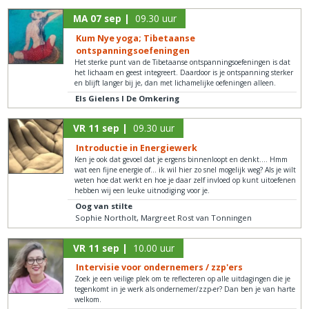
MA 07 sep |
09.30 uur
Kum Nye yoga; Tibetaanse
ontspanningsoefeningen
Het sterke punt van de Tibetaanse ontspanningsoefeningen is dat
het lichaam en geest integreert. Daardoor is je ontspanning sterker
en blijft langer bij je, dan met lichamelijke oefeningen alleen.
Els Gielens I De Omkering
VR 11 sep |
09.30 uur
Introductie in Energiewerk
Ken je ook dat gevoel dat je ergens binnenloopt en denkt…. Hmm
wat een fijne energie of… ik wil hier zo snel mogelijk weg? Als je wilt
weten hoe dat werkt en hoe je daar zelf invloed op kunt uitoefenen
hebben wij een leuke uitnodiging voor je.
Oog van stilte
Sophie Northolt, Margreet Rost van Tonningen
VR 11 sep |
10.00 uur
Intervisie voor ondernemers / zzp'ers
Zoek je een veilige plek om te reflecteren op alle uitdagingen die je
tegenkomt in je werk als ondernemer/zzp-er? Dan ben je van harte
welkom.