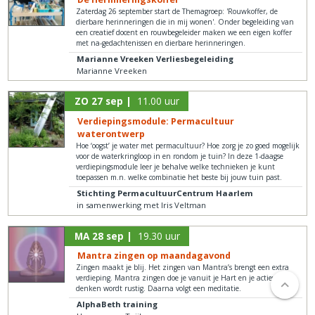
Zaterdag 26 september start de Themagroep: 'Rouwkoffer, de
dierbare herinneringen die in mij wonen'. Onder begeleiding van
een creatief docent en rouwbegeleider maken we een eigen koffer
met na-gedachtenissen en dierbare herinneringen.
Marianne Vreeken Verliesbegeleiding
Marianne Vreeken
ZO 27 sep |
11.00 uur
Verdiepingsmodule: Permacultuur
waterontwerp
Hoe ‘oogst’ je water met permacultuur? Hoe zorg je zo goed mogelijk
voor de waterkringloop in en rondom je tuin? In deze 1-daagse
verdiepingsmodule leer je behalve welke technieken je kunt
toepassen m.n. welke combinatie het beste bij jouw tuin past.
Stichting PermacultuurCentrum Haarlem
in samenwerking met Iris Veltman
MA 28 sep |
19.30 uur
Mantra zingen op maandagavond
Zingen maakt je blij. Het zingen van Mantra’s brengt een extra
verdieping. Mantra zingen doe je vanuit je Hart en je actieve
denken wordt rustig. Daarna volgt een meditatie.
AlphaBeth training