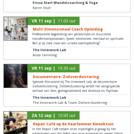
Frisse Start Wandelcoaching & Yoga
Karen Stuit
VR 11 sep |
11.00 uur
Multi Dimensionaal Coach Opleiding
Professionele begeleiding van persoonlijke en duurzame
transformatieprocessen; fysiek, emotioneel, mentaal en spiritueel.
Ben je op zoek naar een unieke coachopleiding?
The Innerwork Lab
Anita Tamming
VR 11 sep |
19.30 uur
Documentaire: Zielsverduistering
Speciale film-avond bij The Innerwork Lab, de documentaire
Zielsverduistering. ZielsVerduistering vertelt het aangrijpende
verhaal van Sem, gediagnosticeerd met Anorexia en Psychose.
The Innerwork Lab
The Innerwork Lab & Team Zielsverduistering
ZA 12 sep |
10.00 uur
Repair Café op de Haarlemmer Kweektuin
In het Repair Café helpen onze vrijwilligers je graag bij het
achterhalen van het defect van jouw apparaat en voeren kleine