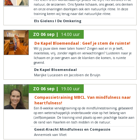
natuur, de seizoenen. Ons fysieke lichaam, ons gevoel, ons denken
en onze ervaringen doorlopen ook een natuurlijk ritme. In deze
training keren wij terug naar dat natuurlijke ritme.
Els Gielens I De Omkering
ZO 06 sep |
14.00 uur
De Kapel Bloemendaal : Geef je stem de ruimte!
Wil jij jouw stem meer laten horen? Zingen wat er in je leeft,
moeiteloos, vrij, zonder regels en verwachtingen? Luisteren naar je
lichaam en je over geven aan de klanken die komen, is ruimte
gevend.
De Kapel Bloemendaal
Marijke Lucassen en Jacobien de Bruijn
ZO 06 sep |
19.00 uur
Compassietraining MBCL. Van mindfulness naar
heartfulness!
Een 8-weekse vervolgtraining op de mindfulnesstraining, gebaseerd
op een wetenschappelijk onderbouwde visie op het belang van
(zelf)compassie. De training vind plaats op een prachtige locatie aan
de rand van Haarlem en toch midden in de natuur.
Geest-Kracht Mindfulness en Compassie
Annemiek van Vliet