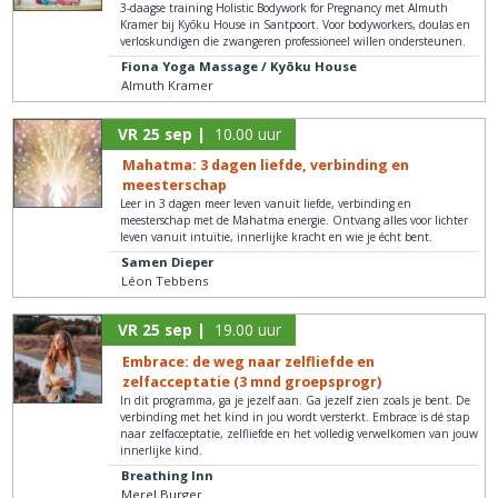
3-daagse training Holistic Bodywork for Pregnancy met Almuth
Kramer bij Kyōku House in Santpoort. Voor bodyworkers, doulas en
verloskundigen die zwangeren professioneel willen ondersteunen.
Fiona Yoga Massage / Kyōku House
Almuth Kramer
VR 25 sep |
10.00 uur
Mahatma: 3 dagen liefde, verbinding en
meesterschap
Leer in 3 dagen meer leven vanuit liefde, verbinding en
meesterschap met de Mahatma energie. Ontvang alles voor lichter
leven vanuit intuïtie, innerlijke kracht en wie je écht bent.
Samen Dieper
Léon Tebbens
VR 25 sep |
19.00 uur
Embrace: de weg naar zelfliefde en
zelfacceptatie (3 mnd groepsprogr)
In dit programma, ga je jezelf aan. Ga jezelf zien zoals je bent. De
verbinding met het kind in jou wordt versterkt. Embrace is dé stap
naar zelfacceptatie, zelfliefde en het volledig verwelkomen van jouw
innerlijke kind.
Breathing Inn
Merel Burger