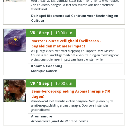
Heer (1926–2013). Centraal staat haar monumentale wandkleed
Zon en Aarde, aangevuld met een selectie van haar poëtische
textielkunst.
De Kapel Bloemendaal Centrum voor Bezinning en
Cultuur
VR 18 sep |
10.00 uur
Master Course veiligheid faciliteren -
begeleiden met meer impact
Wil jij begeleiden met meer diepgang en impact? Deze Master
Course is een krachtige combinatie van training en coaching voor
professionals die meer impact van hun diensten willen.
Komma Coaching
Monique Damen
VR 18 sep |
10.00 uur
Semi-beroepsopleiding Aromatherapie (10
dagen)
Verantwoord met essentiële oliën omgaan? Meld je aan bij de
semiberoepsopleiding aromatherapie. Door vele instanties
geaccrediteerd.
Aromamore
Aromamore Janet de Winter-Booms