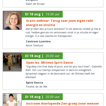
Daan de Bruijn
DI 18 aug |
19.30 uur
Gratis webinar: Terug naar jouw eigen reiki
energie en intuïtie
Voel je meer dan je kunt verklaren? In dit webinar ontdek je hoe je
rust, heldere grenzen en vertrouwen vindt in je intuïtie en eigen
energie. O.a voor coaches en therapeuten.
Centrum Lumière
Anne Slettum
DI 18 aug |
20.00 uur
Open les: 5Ritmes Spirit Dance
"Dig deep into that body of yours, and let your soul howl", Gabrielle
Roth. Een uur heerlijk ontspannen in dans én energetisch
dynamisch losgaan in de dans-work out: de 5Ritmes heeft het
allemaal!
Spirit Dance
Tineke de de Wit
DI 18 aug |
20.00 uur
Instroom doorlopende Zen-groep (voor mensen