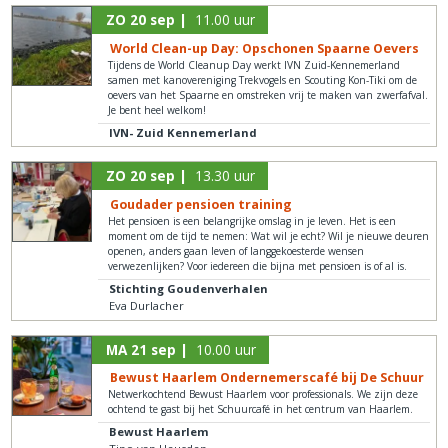
ZO 20 sep |
11.00 uur
World Clean-up Day: Opschonen Spaarne Oevers
Tijdens de World Cleanup Day werkt IVN Zuid-Kennemerland
samen met kanovereniging Trekvogels en Scouting Kon-Tiki om de
oevers van het Spaarne en omstreken vrij te maken van zwerfafval.
Je bent heel welkom!
IVN- Zuid Kennemerland
ZO 20 sep |
13.30 uur
Goudader pensioen training
Het pensioen is een belangrijke omslag in je leven. Het is een
moment om de tijd te nemen: Wat wil je echt? Wil je nieuwe deuren
openen, anders gaan leven of langgekoesterde wensen
verwezenlijken? Voor iedereen die bijna met pensioen is of al is.
Stichting Goudenverhalen
Eva Durlacher
MA 21 sep |
10.00 uur
Bewust Haarlem Ondernemerscafé bij De Schuur
Netwerkochtend Bewust Haarlem voor professionals. We zijn deze
ochtend te gast bij het Schuurcafé in het centrum van Haarlem.
Bewust Haarlem