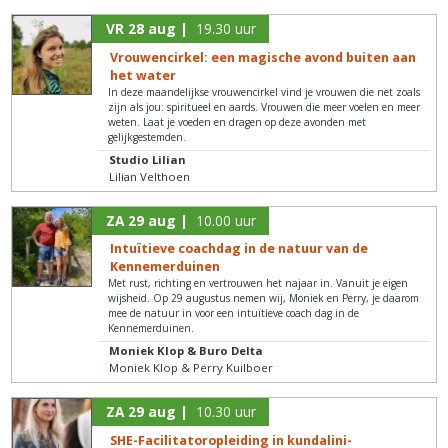
VR 28 aug |
19.30 uur
Vrouwencirkel: een magische avond buiten aan
het water
In deze maandelijkse vrouwencirkel vind je vrouwen die net zoals
zijn als jou: spiritueel en aards. Vrouwen die meer voelen en meer
weten. Laat je voeden en dragen op deze avonden met
gelijkgestemden.
Studio Lilian
Lilian Velthoen
ZA 29 aug |
10.00 uur
Intuïtieve coachdag in de natuur van de
Kennemerduinen
Met rust, richting en vertrouwen het najaar in. Vanuit je eigen
wijsheid. Op 29 augustus nemen wij, Moniek en Perry, je daarom
mee de natuur in voor een intuïtieve coach dag in de
Kennemerduinen.
Moniek Klop & Buro Delta
Moniek Klop & Perry Kuilboer
ZA 29 aug |
10.30 uur
SHE-Facilitatoropleiding in kundalini-