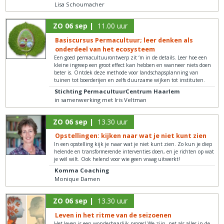
Lisa Schoumacher
ZO 06 sep |
11.00 uur
Basiscursus Permacultuur; leer denken als
onderdeel van het ecosysteem
Een goed permacultuurontwerp zit ‘m in de details. Leer hoe een
kleine ingreep een groot effect kan hebben en wanneer niets doen
beter is. Ontdek deze methode voor landschapsplanning van
tuinen tot boerderijen en zelfs duurzame wijken tot instituten.
Stichting PermacultuurCentrum Haarlem
in samenwerking met Iris Veltman
ZO 06 sep |
13.30 uur
Opstellingen: kijken naar wat je niet kunt zien
In een opstelling kijk je naar wat je niet kunt zien. Zo kun je diep
helende en transformerende interventies doen, en je richten op wat
je wél wilt. Ook helend voor wie geen vraag uitwerkt!
Komma Coaching
Monique Damen
ZO 06 sep |
13.30 uur
Leven in het ritme van de seizoenen
Het leven is een wonderbaarlijk proces! We zijn, net als alles in de