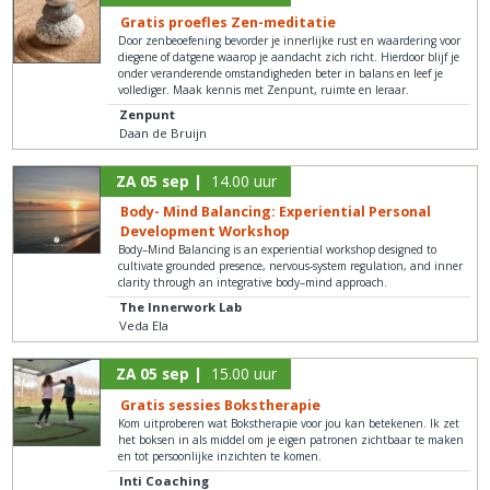
Gratis proefles Zen-meditatie
Door zenbeoefening bevorder je innerlijke rust en waardering voor
diegene of datgene waarop je aandacht zich richt. Hierdoor blijf je
onder veranderende omstandigheden beter in balans en leef je
vollediger. Maak kennis met Zenpunt, ruimte en leraar.
Zenpunt
Daan de Bruijn
ZA 05 sep |
14.00 uur
Body- Mind Balancing: Experiential Personal
Development Workshop
Body–Mind Balancing is an experiential workshop designed to
cultivate grounded presence, nervous-system regulation, and inner
clarity through an integrative body–mind approach.
The Innerwork Lab
Veda Ela
ZA 05 sep |
15.00 uur
Gratis sessies Bokstherapie
Kom uitproberen wat Bokstherapie voor jou kan betekenen. Ik zet
het boksen in als middel om je eigen patronen zichtbaar te maken
en tot persoonlijke inzichten te komen.
Inti Coaching