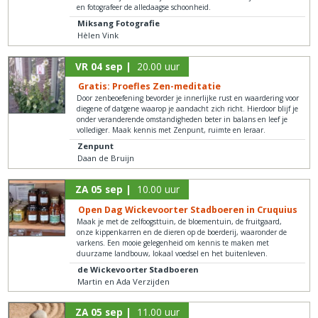
en fotografeer de alledaagse schoonheid.
Miksang Fotografie
Hèlen Vink
VR 04 sep |
20.00 uur
Gratis: Proefles Zen-meditatie
Door zenbeoefening bevorder je innerlijke rust en waardering voor
diegene of datgene waarop je aandacht zich richt. Hierdoor blijf je
onder veranderende omstandigheden beter in balans en leef je
vollediger. Maak kennis met Zenpunt, ruimte en leraar.
Zenpunt
Daan de Bruijn
ZA 05 sep |
10.00 uur
Open Dag Wickevoorter Stadboeren in Cruquius
Maak je met de zelfoogsttuin, de bloementuin, de fruitgaard,
onze kippenkarren en de dieren op de boerderij, waaronder de
varkens. Een mooie gelegenheid om kennis te maken met
duurzame landbouw, lokaal voedsel en het buitenleven.
de Wickevoorter Stadboeren
Martin en Ada Verzijden
ZA 05 sep |
11.00 uur