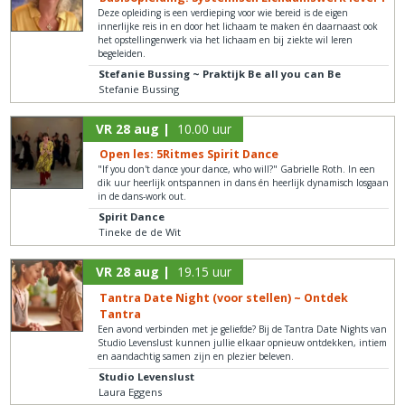
Deze opleiding is een verdieping voor wie bereid is de eigen
innerlijke reis in en door het lichaam te maken én daarnaast ook
het opstellingenwerk via het lichaam en bij ziekte wil leren
begeleiden.
Stefanie Bussing ~ Praktijk Be all you can Be
Stefanie Bussing
VR 28 aug |
10.00 uur
Open les: 5Ritmes Spirit Dance
"If you don't dance your dance, who will?" Gabrielle Roth. In een
dik uur heerlijk ontspannen in dans én heerlijk dynamisch losgaan
in de dans-work out.
Spirit Dance
Tineke de de Wit
VR 28 aug |
19.15 uur
Tantra Date Night (voor stellen) ~ Ontdek
Tantra
Een avond verbinden met je geliefde? Bij de Tantra Date Nights van
Studio Levenslust kunnen jullie elkaar opnieuw ontdekken, intiem
en aandachtig samen zijn en plezier beleven.
Studio Levenslust
Laura Eggens