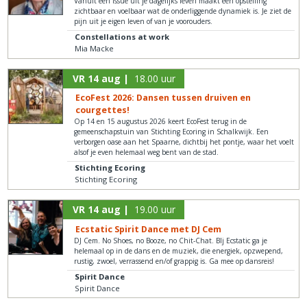
Vanuit een issue uit je dagelijks leven maakt een opstelling
zichtbaar en voelbaar wat de onderliggende dynamiek is. Je ziet de
pijn uit je eigen leven of van je voorouders.
Constellations at work
Mia Macke
VR 14 aug |
18.00 uur
EcoFest 2026: Dansen tussen druiven en
courgettes!
Op 14 en 15 augustus 2026 keert EcoFest terug in de
gemeenschapstuin van Stichting Ecoring in Schalkwijk. Een
verborgen oase aan het Spaarne, dichtbij het pontje, waar het voelt
alsof je even helemaal weg bent van de stad.
Stichting Ecoring
Stichting Ecoring
VR 14 aug |
19.00 uur
Ecstatic Spirit Dance met DJ Cem
DJ Cem. No Shoes, no Booze, no Chit-Chat. BIj Ecstatic ga je
helemaal op in de dans en de muziek, die energiek, opzwepend,
rustig, zwoel, verrassend en/of grappig is. Ga mee op dansreis!
Spirit Dance
Spirit Dance