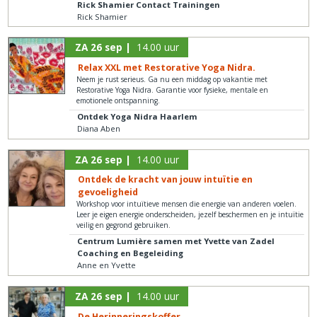
Rick Shamier Contact Trainingen
Rick Shamier
ZA 26 sep |
14.00 uur
Relax XXL met Restorative Yoga Nidra.
Neem je rust serieus. Ga nu een middag op vakantie met
Restorative Yoga Nidra. Garantie voor fysieke, mentale en
emotionele ontspanning.
Ontdek Yoga Nidra Haarlem
Diana Aben
ZA 26 sep |
14.00 uur
Ontdek de kracht van jouw intuïtie en
gevoeligheid
Workshop voor intuïtieve mensen die energie van anderen voelen.
Leer je eigen energie onderscheiden, jezelf beschermen en je intuïtie
veilig en gegrond gebruiken.
Centrum Lumière samen met Yvette van Zadel
Coaching en Begeleiding
Anne en Yvette
ZA 26 sep |
14.00 uur
De Herinneringskoffer