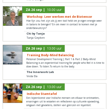
ZA 26 sep |
10.00 uur
Workshop: Leer werken met de Biotensor
Hoe fijn zou het zijn als jij een tool hebt om je eigen energie weer
in balans te brengen? En om meer in contact te komen met je
onderbewustzijn?
Chi by Tanja
Tanja Gepken
ZA 26 sep |
13.00 uur
Training Body-Mind Balancing
Personal Development Training | Part 1 & Part 2 Body–Mind
Balancing is an experiential training for people who feel it is time to
slow down. To listen.To return to the body.
The Innerwork Lab
Veda Ela
ZA 26 sep |
13.00 uur
Indische Stamtafel
Een bijeenkomst voor Indische mensen om elkaar te ontmoeten,
ervaringen uit te wisselen en reflecteren op culturele opvoeding,
omgaan met gevoelens, stellen van grenzen en loyaliteit.