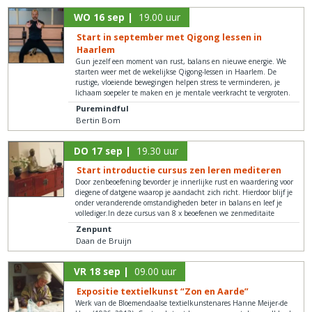
WO 16 sep |
19.00 uur
Start in september met Qigong lessen in
Haarlem
Gun jezelf een moment van rust, balans en nieuwe energie. We
starten weer met de wekelijkse Qigong-lessen in Haarlem. De
rustige, vloeiende bewegingen helpen stress te verminderen, je
lichaam soepeler te maken en je mentale veerkracht te vergroten.
Puremindful
Bertin Bom
DO 17 sep |
19.30 uur
Start introductie cursus zen leren mediteren
Door zenbeoefening bevorder je innerlijke rust en waardering voor
diegene of datgene waarop je aandacht zich richt. Hierdoor blijf je
onder veranderende omstandigheden beter in balans en leef je
vollediger.In deze cursus van 8 x beoefenen we zenmeditaite
Zenpunt
Daan de Bruijn
VR 18 sep |
09.00 uur
Expositie textielkunst “Zon en Aarde”
Werk van de Bloemendaalse textielkunstenares Hanne Meijer-de