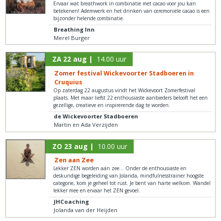
Ervaar wat breathwork in combinatie met cacao voor jou kan
betekenen! Ademwerk en het drinken van ceremoniële cacao is een
bijzonder helende combinatie.
Breathing Inn
Merel Burger
ZA 22 aug |
14.00 uur
Zomer festival Wickevoorter Stadboeren in
Cruquius
Op zaterdag 22 augustus vindt het Wickevoort Zomerfestival
plaats. Met maar liefst 22 enthousiaste aanbieders belooft het een
gezellige, creatieve en inspirerende dag te worden.
de Wickevoorter Stadboeren
Martin en Ada Verzijden
ZO 23 aug |
10.00 uur
Zen aan Zee
Lekker ZEN worden aan zee... Onder de enthousiaste en
deskundige begeleiding van Jolanda, mindfulnesstrainer hoogste
categorie, kom je geheel tot rust. Je bent van harte welkom. Wandel
lekker mee en ervaar het ZEN gevoel.
JHCoaching
Jolanda van der Heijden