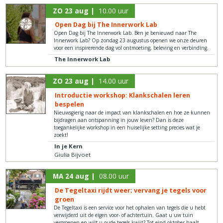
ZO 23 aug |
10.00 uur
Open Dag bij The Innerwork Lab
Open Dag bij The Innerwork Lab. Ben je benieuwd naar The
Innerwork Lab? Op zondag 23 augustus openen we onze deuren
voor een inspirerende dag vol ontmoeting, beleving en verbinding.
The Innerwork Lab
ZO 23 aug |
14.00 uur
Introductie workshop: Klankschalen leren
bespelen
Nieuwsgierig naar de impact van klankschalen en hoe ze kunnen
bijdragen aan ontspanning in jouw leven? Dan is deze
toegankelijke workshop in een huiselijke setting precies wat je
zoekt!
In je Kern
Giulia Bijvoet
MA 24 aug |
08.00 uur
De Tegeltaxi rijdt weer; vervang je tegels voor
groen
De Tegeltaxi is een service voor het ophalen van tegels die u hebt
verwijderd uit de eigen voor- of achtertuin. Gaat u uw tuin
vergroenen en wilt u oude tegels kwijt? Tot eind oktober haalt