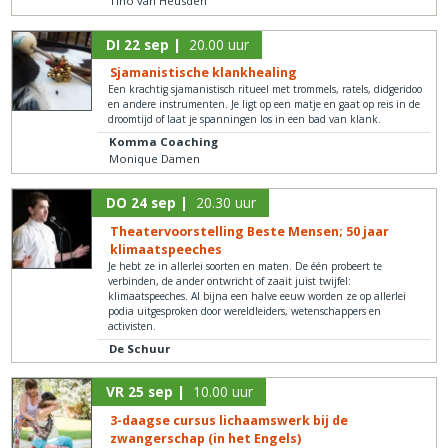
Tino van Heusden
DI 22 sep |
20.00 uur
Sjamanistische klankhealing
Een krachtig sjamanistisch ritueel met trommels, ratels, didgeridoo
en andere instrumenten. Je ligt op een matje en gaat op reis in de
droomtijd of laat je spanningen los in een bad van klank.
Komma Coaching
Monique Damen
DO 24 sep |
20.30 uur
Theatervoorstelling Beste Mensen; 50 jaar
klimaatspeeches
Je hebt ze in allerlei soorten en maten. De één probeert te
verbinden, de ander ontwricht of zaait juist twijfel:
klimaatspeeches. Al bijna een halve eeuw worden ze op allerlei
podia uitgesproken door wereldleiders, wetenschappers en
activisten.
De Schuur
VR 25 sep |
10.00 uur
3-daagse cursus lichaamswerk bij de
zwangerschap (in het Engels)