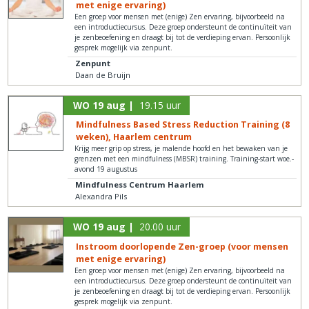
met enige ervaring)
Een groep voor mensen met (enige) Zen ervaring, bijvoorbeeld na
een introductiecursus. Deze groep ondersteunt de continuïteit van
je zenbeoefening en draagt bij tot de verdieping ervan. Persoonlijk
gesprek mogelijk via zenpunt.
Zenpunt
Daan de Bruijn
WO 19 aug |
19.15 uur
Mindfulness Based Stress Reduction Training (8
weken), Haarlem centrum
Krijg meer grip op stress, je malende hoofd en het bewaken van je
grenzen met een mindfulness (MBSR) training. Training-start woe.-
avond 19 augustus
Mindfulness Centrum Haarlem
Alexandra Pils
WO 19 aug |
20.00 uur
Instroom doorlopende Zen-groep (voor mensen
met enige ervaring)
Een groep voor mensen met (enige) Zen ervaring, bijvoorbeeld na
een introductiecursus. Deze groep ondersteunt de continuïteit van
je zenbeoefening en draagt bij tot de verdieping ervan. Persoonlijk
gesprek mogelijk via zenpunt.