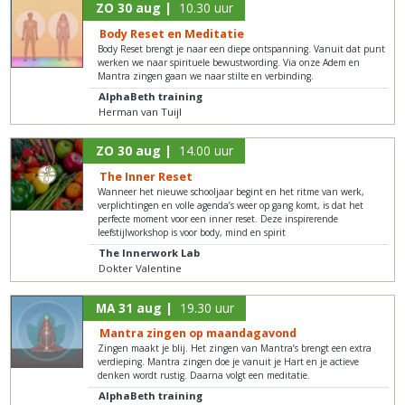
ZO 30 aug |
10.30 uur
Body Reset en Meditatie
Body Reset brengt je naar een diepe ontspanning. Vanuit dat punt
werken we naar spirituele bewustwording. Via onze Adem en
Mantra zingen gaan we naar stilte en verbinding.
AlphaBeth training
Herman van Tuijl
ZO 30 aug |
14.00 uur
The Inner Reset
Wanneer het nieuwe schooljaar begint en het ritme van werk,
verplichtingen en volle agenda’s weer op gang komt, is dat het
perfecte moment voor een inner reset. Deze inspirerende
leefstijlworkshop is voor body, mind en spirit
The Innerwork Lab
Dokter Valentine
MA 31 aug |
19.30 uur
Mantra zingen op maandagavond
Zingen maakt je blij. Het zingen van Mantra’s brengt een extra
verdieping. Mantra zingen doe je vanuit je Hart en je actieve
denken wordt rustig. Daarna volgt een meditatie.
AlphaBeth training