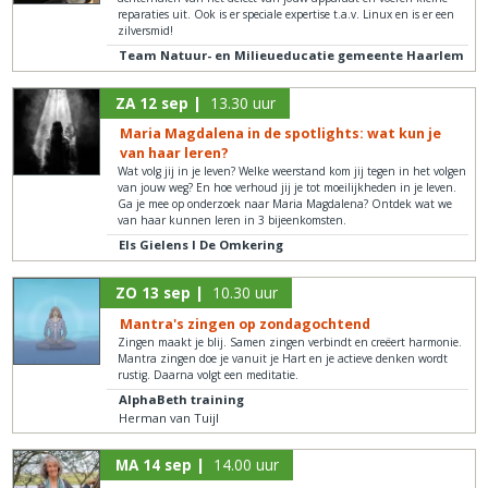
reparaties uit. Ook is er speciale expertise t.a.v. Linux en is er een
zilversmid!
Team Natuur- en Milieueducatie gemeente Haarlem
ZA 12 sep |
13.30 uur
Maria Magdalena in de spotlights: wat kun je
van haar leren?
Wat volg jij in je leven? Welke weerstand kom jij tegen in het volgen
van jouw weg? En hoe verhoud jij je tot moeilijkheden in je leven.
Ga je mee op onderzoek naar Maria Magdalena? Ontdek wat we
van haar kunnen leren in 3 bijeenkomsten.
Els Gielens I De Omkering
ZO 13 sep |
10.30 uur
Mantra's zingen op zondagochtend
Zingen maakt je blij. Samen zingen verbindt en creëert harmonie.
Mantra zingen doe je vanuit je Hart en je actieve denken wordt
rustig. Daarna volgt een meditatie.
AlphaBeth training
Herman van Tuijl
MA 14 sep |
14.00 uur