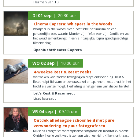
Herman van Tuijl
DI 01 sep |
20.30 uur
Cinema Caprera: Whispers in the Woods
Whispers in the Woods is een poëtische natuurfilm en een
persoonlijke ode, waarin Munier zijn liefde voor zijn familie en voor
het woud samenbrengt in een zintuiglijke, bijna sprookjesachtige
filmervaring.
Openluchttheater Caprera
WO 02 sep |
10.00 uur
4-weekse Rest & Reset reeks
Vier weken van zachte beweging en diepe ontspanning. Rest &
Reset helpt lichaam en zenuwstelsel ontspannen, zodat rust in het
hoofd als vanzelf volgt. Herhaling is het geheim van dieper herstel.
Let's Rest & Reconnect
Liset Josseaud
VR 04 sep |
09.15 uur
Ontdek alledaagse schoonheid met pure
verwondering en puur fotograferen
Miksang Fotografie: contemplatieve fotografie en meditatie-in-actie.
Ontdek hoe je voelt wat je zomaar ziet, leer écht kijken, onthaast