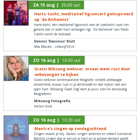
ZA 15 aug |
20.00 uur
Harts-tocht, meditatief ligconcert geïnspireerd
op ´de Alchemist´
Harts-tocht, een meditatief ligconcert over de zoektocht naar het
geheim dat in ieder hart verborgen ligt. 'De Alchemist' van Paolo
Coelho vormt de leidraad.
Dennis 'Denisius' Kivit
Mia Macke - villavijf33.nl
ZO 16 aug |
10.00 uur
Gratis Miksang webinar: ervaar meer rust door
onbevangen te kijken
Gratis webinar contemplatieve fotografie: ontdek alledaagse
schoonheid, ervaar rust in je denkhoofd en leer kijken met een
open hart. Miksang ‘Goed Oog’ leert je puur zien en eenvoudig
fotograferen.
Miksang Fotografie
Hèlen Vink
ZO 16 aug |
10.30 uur
Mantra's zingen op zondagochtend
Zingen maakt je blij. Samen zingen verbindt en creëert harmonie.
Mantra zingen doe je vanuit je Hart en je actieve denken wordt