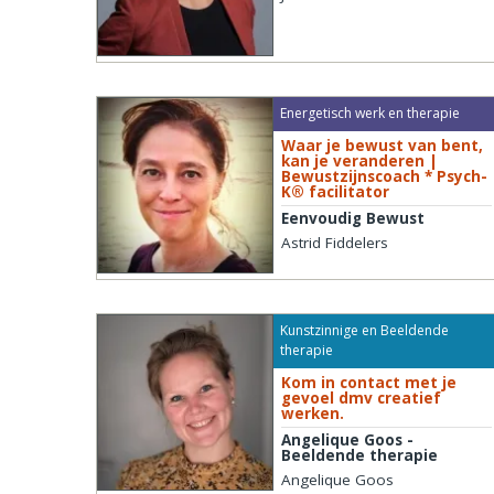
Energetisch werk en therapie
Waar je bewust van bent,
kan je veranderen |
Bewustzijnscoach * Psych-
K® facilitator
Eenvoudig Bewust
Astrid Fiddelers
Kunstzinnige en Beeldende
therapie
Kom in contact met je
gevoel dmv creatief
werken.
Angelique Goos -
Beeldende therapie
Angelique Goos