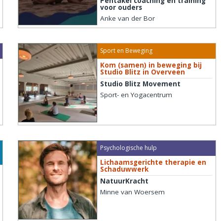
Pentakel coaching en training
voor ouders
Anke van der Bor
Sport en Beweging
Kom (samen) in beweging bij
Studio Blitz in Overveen
Studio Blitz Movement
Sport- en Yogacentrum
Psychologische hulp
Lichaamsgerichte therapie en
Schaduwwerk
NatuurKracht
Minne van Woersem