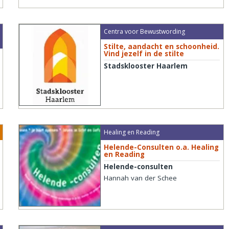
Centra voor Bewustwording
Stilte, aandacht en schoonheid.
Vind jezelf in de stilte
Stadsklooster Haarlem
Healing en Reading
Helende-Consulten o.a. Healing
en Reading
Helende-consulten
Hannah van der Schee