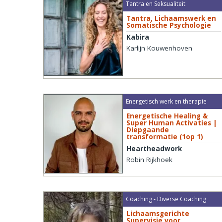
Tantra en Seksualiteit
Tantra, Lichaamswerk en
Somatische Psychologie
Kabira
Karlijn Kouwenhoven
Energetisch werk en therapie
Energetische Healing &
Super Human Activaties |
Diepgaande
transformatie (1op 1)
Heartheadwork
Robin Rijkhoek
Coaching - Diverse Coaching
Lichaamsgerichte
Supervisie voor