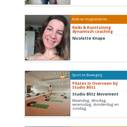
Reiki en magnetiseren
Reiki & Kunstzinnig
dynamisch coaching
Nicolette Knape
Sport en Beweging
Pilates in Overveen bij
Studio Blitz
Studio Blitz Movement
Maandag, dinsdag,
woensdag, donderdag en
zondag.