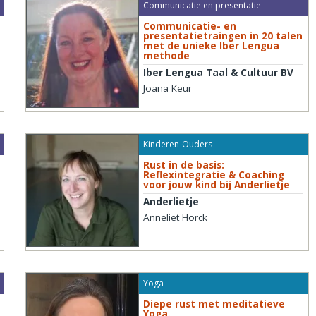
Communicatie en presentatie
Communicatie- en
presentatietraingen in 20 talen
met de unieke Iber Lengua
methode
Iber Lengua Taal & Cultuur BV
Joana Keur
Kinderen-Ouders
Rust in de basis:
Reflexintegratie & Coaching
voor jouw kind bij Anderlietje
Anderlietje
Anneliet Horck
Yoga
Diepe rust met meditatieve
Yoga.