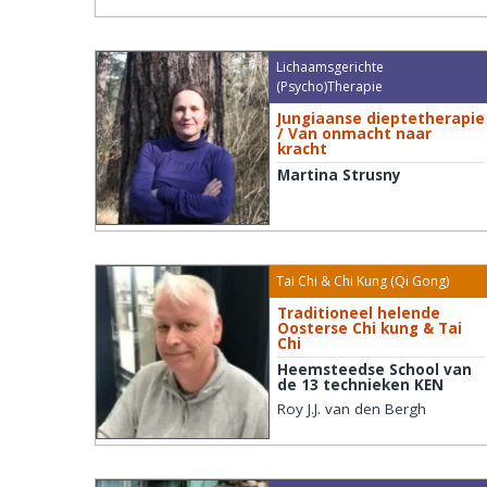
Lichaamsgerichte
(Psycho)Therapie
Jungiaanse dieptetherapie
/ Van onmacht naar
kracht
Martina Strusny
Tai Chi & Chi Kung (Qi Gong)
Traditioneel helende
Oosterse Chi kung & Tai
Chi
Heemsteedse School van
de 13 technieken KEN
Roy J.J. van den Bergh