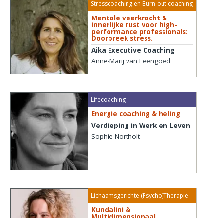
Stresscoaching en Burn-out coaching
Mentale veerkracht &
innerlijke rust voor high-
performance professionals:
Doorbreek stress.
Aika Executive Coaching
Anne-Marij van Leengoed
Lifecoaching
Energie coaching & heling
Verdieping in Werk en Leven
Sophie Northolt
Lichaamsgerichte (Psycho)Therapie
Kundalini &
Multidimensionaal