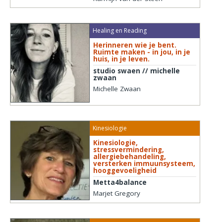
Healing en Reading
Herinneren wie je bent.
Ruimte maken - in jou, in je
huis, in je leven.
studio swaen // michelle
zwaan
Michelle Zwaan
Kinesiologie
Kinesiologie,
stressvermindering,
allergiebehandeling,
versterken immuunsysteem,
hooggevoeligheid
Metta4balance
Marjet Gregory