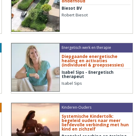
onderhoud
Biesot BV
Robert Biesot
Energetisch werk en therapie
Diepgaande energetische
healing en activaties
(individueel & groepssessies)
Isabel Sips - Energetisch
therapeut
Isabel Sips
Kinderen-Ouders
Systemische Kindertolk:
begeleid ouders naar meer
liefdevolle verbinding met hun
kind en zichzelf