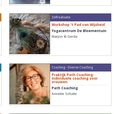
Zelfrealisatie
Workshop 't Pad van Wijsheid
Yogacentrum De Bloementuin
Marjon & Gerda
Coaching - Diverse Coaching
Praktijk Path Coaching:
Individuele coaching voor
vrouwen
Path Coaching
Annette Schutte