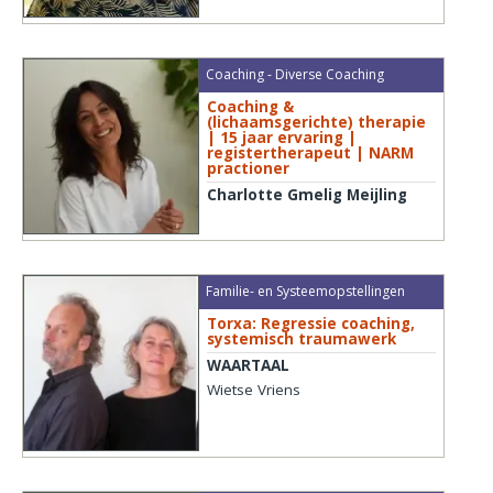
Coaching - Diverse Coaching
Coaching &
(lichaamsgerichte) therapie
| 15 jaar ervaring |
registertherapeut | NARM
practioner
Charlotte Gmelig Meijling
Familie- en Systeemopstellingen
Torxa: Regressie coaching,
systemisch traumawerk
WAARTAAL
Wietse Vriens