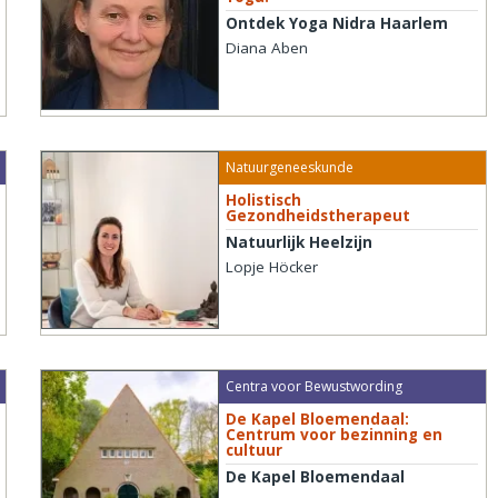
Ontdek Yoga Nidra Haarlem
Diana Aben
Natuurgeneeskunde
Holistisch
Gezondheidstherapeut
Natuurlijk Heelzijn
Lopje Höcker
Centra voor Bewustwording
De Kapel Bloemendaal:
Centrum voor bezinning en
cultuur
De Kapel Bloemendaal