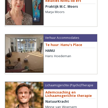
Relaties NVRG lid eft
Praktijk M.C. Moors
Marja Moors
Verhuur Accommodaties
Te huur: Hanu's Place
HANU
Hans Hoedeman
Lichaamsgerichte (Psycho)Therapie
Ademcoaching en
Lichaamsgerichte therapie
NatuurKracht
Minne van Woersem