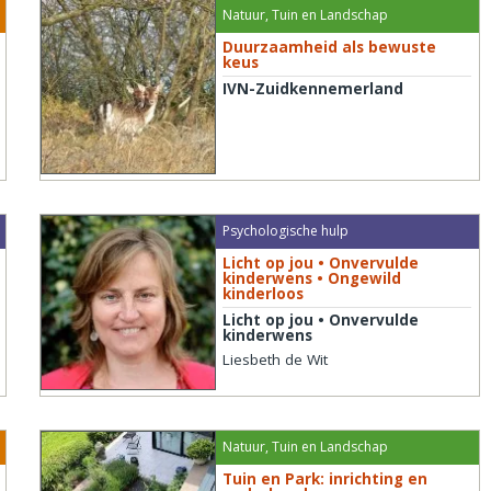
Natuur, Tuin en Landschap
Duurzaamheid als bewuste
keus
IVN-Zuidkennemerland
Psychologische hulp
Licht op jou • Onvervulde
kinderwens • Ongewild
kinderloos
Licht op jou • Onvervulde
kinderwens
Liesbeth de Wit
Natuur, Tuin en Landschap
Tuin en Park: inrichting en