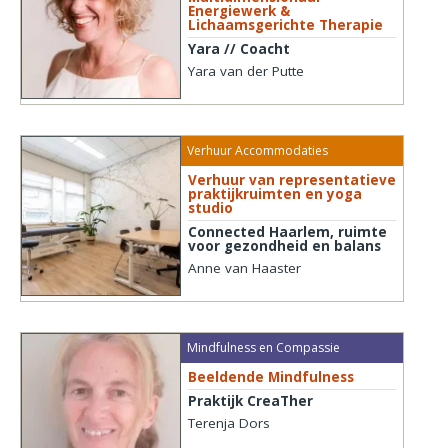
Energiewerk &
Lichaamsgerichte Therapie
Yara // Coacht
Yara van der Putte
Verhuur Accommodaties
Verhuur van representatieve
praktijkruimten en yoga
studio
Connected Haarlem, ruimte
voor gezondheid en balans
Anne van Haaster
Mindfulness en Compassie
Beeldende Mindfulness
Praktijk CreaTher
Terenja Dors