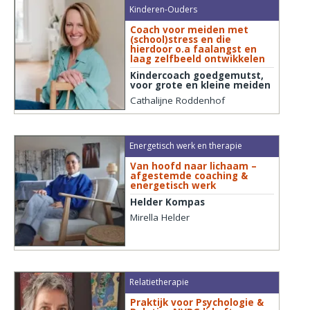
Kinderen-Ouders
Coach voor meiden met
(school)stress en die
hierdoor o.a faalangst en
laag zelfbeeld ontwikkelen
Kindercoach goedgemutst,
voor grote en kleine meiden
Cathalijne Roddenhof
Energetisch werk en therapie
Van hoofd naar lichaam –
afgestemde coaching &
energetisch werk
Helder Kompas
Mirella Helder
Relatietherapie
Praktijk voor Psychologie &