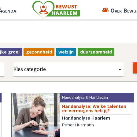
 Agenda
Over Bewu
jke groei
gezondheid
welzijn
duurzaamheid
Handanalyse & Handlezen
Handanalyse: Welke talenten
en vermogens heb jij?
Handanalyse Haarlem
Esther Husmann