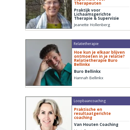
Therapeuten
Praktijk voor
Lichaamsgerichte
Therapie & Supervisie
Jeanette Hollenberg
Relatietherapie
Hoe kun je elkaar blijven
ontmoeten in je relatie?
Relatietherapie Buro
Bellinkx
Buro Bellinkx
Hannah Bellinkx
Loopbaancoaching
Praktische en
resultaatgerichte
coaching
Van Houten Coaching