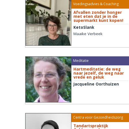
Voedingsadvies & Coaching
Afvallen zonder honger
met eten dat je in de
supermarkt kunt kopen!
KetoSlank
Maaike Verbeek
Meditatie
Hartmeditatie: de weg
naar jezelf, de weg naar
vrede en geluk
Jacqueline Oorthuizen
Centra voor Gezondheidszorg
Tandartspraktijk