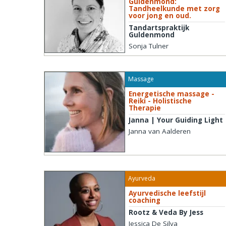
Guldenmond:
Tandheelkunde met zorg
voor jong en oud.
Tandartspraktijk
Guldenmond
Sonja Tulner
Massage
Energetische massage -
Reiki - Holistische
Therapie
Janna | Your Guiding Light
Janna van Aalderen
Ayurveda
Ayurvedische leefstijl
coaching
Rootz & Veda By Jess
Jessica De Silva