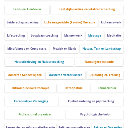
Land- en Tuinbouw
Leefstijlcoaching en Vitaliteitscoaching
Leiderschapscoaching
Lichaamsgerichte (Psycho)Therapie
Lichaamswerk
Lifecoaching
Loopbaancoaching
Mannenwerk
Massage
Meditatie
Mindfulness en Compassie
Muziek en Klank
Natuur, Tuin en Landschap
Natuurbeleving en Natuurcoaching
Natuurgeneeskunde
Oosterse Geneeswijzen
Oosterse Vechtkunsten
Opleiding en Training
Orthomoleculaire therapie
Osteopathie
Permacultuur
Persoonlijke Verzorging
Pijnbehandeling en pijncoaching
Professional organizer
Psychologische hulp
Regressie- en reïncarnatietherapie
Reiki en magnetiseren
Reizen en Vakanties