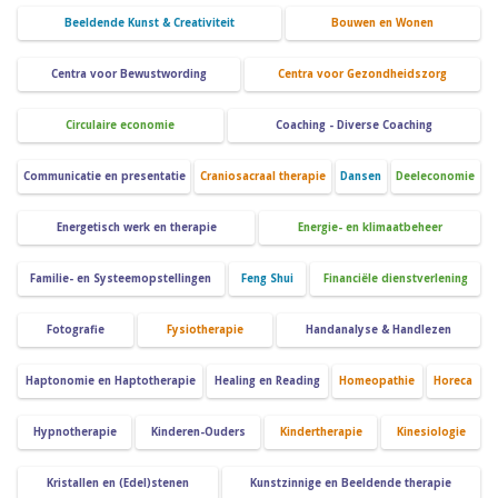
Beeldende Kunst & Creativiteit
Bouwen en Wonen
Centra voor Bewustwording
Centra voor Gezondheidszorg
Circulaire economie
Coaching - Diverse Coaching
Communicatie en presentatie
Craniosacraal therapie
Dansen
Deeleconomie
Energetisch werk en therapie
Energie- en klimaatbeheer
Familie- en Systeemopstellingen
Feng Shui
Financiële dienstverlening
Fotografie
Fysiotherapie
Handanalyse & Handlezen
Haptonomie en Haptotherapie
Healing en Reading
Homeopathie
Horeca
Hypnotherapie
Kinderen-Ouders
Kindertherapie
Kinesiologie
Kristallen en (Edel)stenen
Kunstzinnige en Beeldende therapie