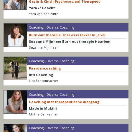
Gezin & Kind |Psychosociaal Therapeut
Yara // Coacht
Yara van der Putte
Coaching - Diverse Coaching
Burn-out therapie, snel weer lekker in je vel
Suzanne Mijnheer Burn-out therapie Haarlem
Suzanne Mijnheer
Coaching - Diverse Coaching
Paardencoaching
Inti Coaching
Lisa Schoumacher
Coaching - Diverse Coaching
Coaching met therapeutische diepgang
Made in Mukthi
Mirthe Dankelman
Coaching - Diverse Coaching