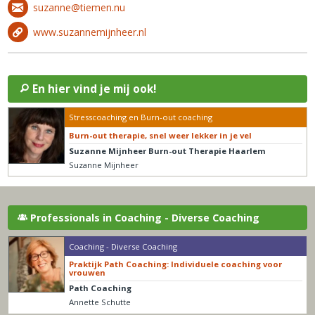
suzanne@tiemen.nu
www.suzannemijnheer.nl
En hier vind je mij ook!
Stresscoaching en Burn-out coaching
Burn-out therapie, snel weer lekker in je vel
Suzanne Mijnheer Burn-out Therapie Haarlem
Suzanne Mijnheer
Professionals in Coaching - Diverse Coaching
Coaching - Diverse Coaching
Praktijk Path Coaching: Individuele coaching voor
vrouwen
Path Coaching
Annette Schutte