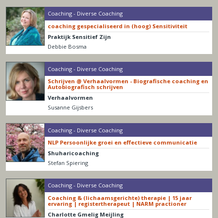
Coaching - Diverse Coaching
coaching gespecialiseerd in (hoog) Sensitiviteit
Praktijk Sensitief Zijn
Debbie Bosma
Coaching - Diverse Coaching
Schrijven @ Verhaalvormen - Biografische coaching en
Autobiografisch schrijven
Verhaalvormen
Susanne Gijsbers
Coaching - Diverse Coaching
NLP Persoonlijke groei en effectieve communicatie
Shuharicoaching
Stefan Spiering
Coaching - Diverse Coaching
Coaching & (lichaamsgerichte) therapie | 15 jaar
ervaring | registertherapeut | NARM practioner
Charlotte Gmelig Meijling