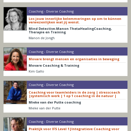
Coaching - Diverse Coaching
Los jouw innerlijke belemmeringen op om te kúnnen
verwezenlijken wat jij wenst.
Mind Detective-Manon ThetaHealingCoaching,
Therapie en Training
Manon de Jongh
Coaching - Diverse Coaching
Movare brengt mensen en organisaties in beweging
Movare Coaching & Training
Kim Gallo
Coaching - Diverse Coaching
Coaching voor teamleiders in de zorg | stresscoach
|systemisch werk | 1 op 1 coaching in de natuur |
Mieke van der Putte coaching
Mieke van der Putte
Coaching - Diverse Coaching
Praktijk voor IFS Level 1|Integratieve Coaching voor