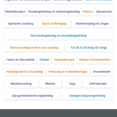
Relatietherapie
Rouwbegeleiding en verliesbegeleiding
Shiatsu
Sjamanisme
Spirituele Coaching
Sport en Beweging
Stembevrijding en Zingen
Stervensbegeleidng en uitvaartbegeleiding
Stresscoaching en Burn-out coaching
Tai Chi & Chi Kung (Qi Gong)
Tantra en Seksualiteit
Theater
Traumatherapie
Verhuur Accommodaties
Voedingsadvies & Coaching
Voetzorg en Voetreflexologie
Vrouwenwerk
Wandelcoaching
Winkels
Yoga
Zelfrealisatie
Zijnsgeörienteerde begeleiding
Zwangerschapsbegeleiding