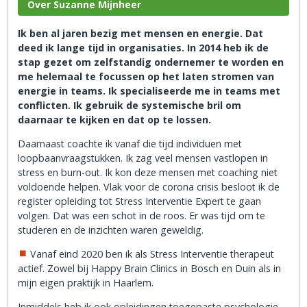
Over Suzanne Mijnheer
Ik ben al jaren bezig met mensen en energie. Dat
deed ik lange tijd in organisaties. In 2014 heb ik de
stap gezet om zelfstandig ondernemer te worden en
me helemaal te focussen op het laten stromen van
energie in teams. Ik specialiseerde me in teams met
conflicten. Ik gebruik de systemische bril om
daarnaar te kijken en dat op te lossen.
Daarnaast coachte ik vanaf die tijd individuen met
loopbaanvraagstukken. Ik zag veel mensen vastlopen in
stress en burn-out. Ik kon deze mensen met coaching niet
voldoende helpen. Vlak voor de corona crisis besloot ik de
register opleiding tot Stress Interventie Expert te gaan
volgen. Dat was een schot in de roos. Er was tijd om te
studeren en de inzichten waren geweldig.
Vanaf eind 2020 ben ik als Stress Interventie therapeut
actief. Zowel bij Happy Brain Clinics in Bosch en Duin als in
mijn eigen praktijk in Haarlem.
Inmiddels heb ik ook opleidingen toegepaste psychologie