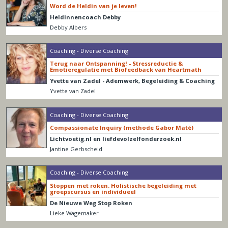
Word de Heldin van je leven!
Heldinnencoach Debby
Debby Albers
Coaching - Diverse Coaching
Terug naar Ontspanning! - Stressreductie &
Emotieregulatie met Biofeedback van Heartmath
Yvette van Zadel - Ademwerk, Begeleiding & Coaching
Yvette van Zadel
Coaching - Diverse Coaching
Compassionate Inquiry (methode Gabor Maté)
Lichtvoetig.nl en liefdevolzelfonderzoek.nl
Jantine Gerbscheid
Coaching - Diverse Coaching
Stoppen met roken. Holistische begeleiding met
groepscursus en individueel
De Nieuwe Weg Stop Roken
Lieke Wagemaker