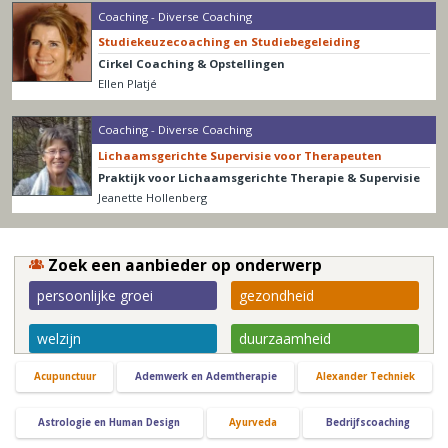
Coaching - Diverse Coaching
Studiekeuzecoaching en Studiebegeleiding
Cirkel Coaching & Opstellingen
Ellen Platjé
Coaching - Diverse Coaching
Lichaamsgerichte Supervisie voor Therapeuten
Praktijk voor Lichaamsgerichte Therapie & Supervisie
Jeanette Hollenberg
Zoek een aanbieder op onderwerp
persoonlijke groei
gezondheid
welzijn
duurzaamheid
Acupunctuur
Ademwerk en Ademtherapie
Alexander Techniek
Astrologie en Human Design
Ayurveda
Bedrijfscoaching