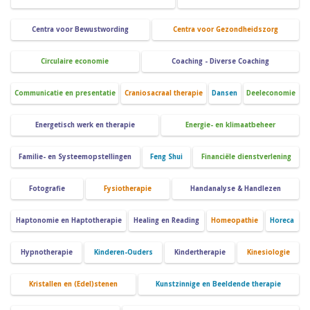
Centra voor Bewustwording
Centra voor Gezondheidszorg
Circulaire economie
Coaching - Diverse Coaching
Communicatie en presentatie
Craniosacraal therapie
Dansen
Deeleconomie
Energetisch werk en therapie
Energie- en klimaatbeheer
Familie- en Systeemopstellingen
Feng Shui
Financiële dienstverlening
Fotografie
Fysiotherapie
Handanalyse & Handlezen
Haptonomie en Haptotherapie
Healing en Reading
Homeopathie
Horeca
Hypnotherapie
Kinderen-Ouders
Kindertherapie
Kinesiologie
Kristallen en (Edel)stenen
Kunstzinnige en Beeldende therapie