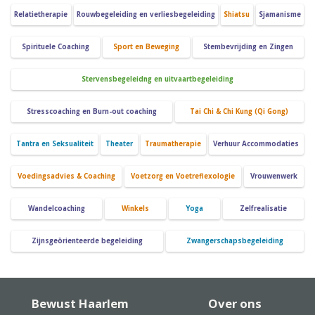
Relatietherapie
Rouwbegeleiding en verliesbegeleiding
Shiatsu
Sjamanisme
Spirituele Coaching
Sport en Beweging
Stembevrijding en Zingen
Stervensbegeleidng en uitvaartbegeleiding
Stresscoaching en Burn-out coaching
Tai Chi & Chi Kung (Qi Gong)
Tantra en Seksualiteit
Theater
Traumatherapie
Verhuur Accommodaties
Voedingsadvies & Coaching
Voetzorg en Voetreflexologie
Vrouwenwerk
Wandelcoaching
Winkels
Yoga
Zelfrealisatie
Zijnsgeörienteerde begeleiding
Zwangerschapsbegeleiding
Bewust Haarlem
Over ons