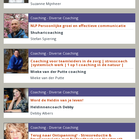
Suzanne Mijnheer
Coaching - Diverse Coaching
NLP Persoonlijke groei en effectieve communicatie
Shuharicoaching
Stefan Spiering
Coaching - Diverse Coaching
Coaching voor teamleiders in de zorg | stresscoach
|systemisch werk | 1 op 1 coaching in de natuur |
Mieke van der Putte coaching
Mieke van der Putte
Coaching - Diverse Coaching
Word de Heldin van je leven!
Heldinnencoach Debby
Debby Albers
Coaching - Diverse Coaching
Terug naar Ontspanning! - Stressreductie &
Emotieregulatie met Biofeedback van Heartmath