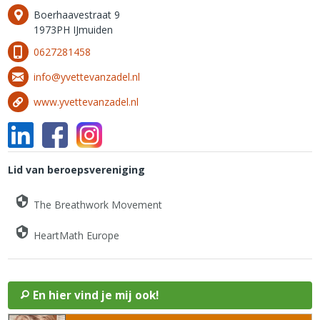
Boerhaavestraat 9
1973PH IJmuiden
0627281458
info@yvettevanzadel.nl
www.yvettevanzadel.nl
Lid van beroepsvereniging
The Breathwork Movement
HeartMath Europe
En hier vind je mij ook!