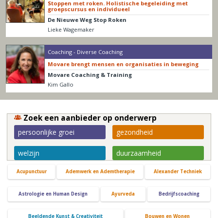
Stoppen met roken. Holistische begeleiding met
groepscursus en individueel
De Nieuwe Weg Stop Roken
Lieke Wagemaker
Coaching - Diverse Coaching
Movare brengt mensen en organisaties in beweging
Movare Coaching & Training
Kim Gallo
Zoek een aanbieder op onderwerp
persoonlijke groei
gezondheid
welzijn
duurzaamheid
Acupunctuur
Ademwerk en Ademtherapie
Alexander Techniek
Astrologie en Human Design
Ayurveda
Bedrijfscoaching
Beeldende Kunst & Creativiteit
Bouwen en Wonen