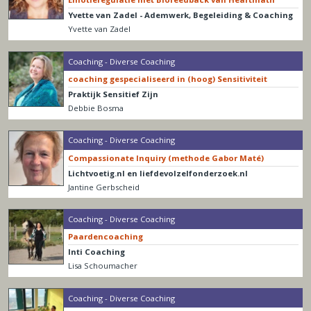
Yvette van Zadel - Ademwerk, Begeleiding & Coaching
Yvette van Zadel
Coaching - Diverse Coaching
coaching gespecialiseerd in (hoog) Sensitiviteit
Praktijk Sensitief Zijn
Debbie Bosma
Coaching - Diverse Coaching
Compassionate Inquiry (methode Gabor Maté)
Lichtvoetig.nl en liefdevolzelfonderzoek.nl
Jantine Gerbscheid
Coaching - Diverse Coaching
Paardencoaching
Inti Coaching
Lisa Schoumacher
Coaching - Diverse Coaching