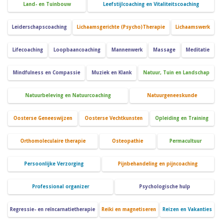
Land- en Tuinbouw
Leefstijlcoaching en Vitaliteitscoaching
Leiderschapscoaching
Lichaamsgerichte (Psycho)Therapie
Lichaamswerk
Lifecoaching
Loopbaancoaching
Mannenwerk
Massage
Meditatie
Mindfulness en Compassie
Muziek en Klank
Natuur, Tuin en Landschap
Natuurbeleving en Natuurcoaching
Natuurgeneeskunde
Oosterse Geneeswijzen
Oosterse Vechtkunsten
Opleiding en Training
Orthomoleculaire therapie
Osteopathie
Permacultuur
Persoonlijke Verzorging
Pijnbehandeling en pijncoaching
Professional organizer
Psychologische hulp
Regressie- en reïncarnatietherapie
Reiki en magnetiseren
Reizen en Vakanties