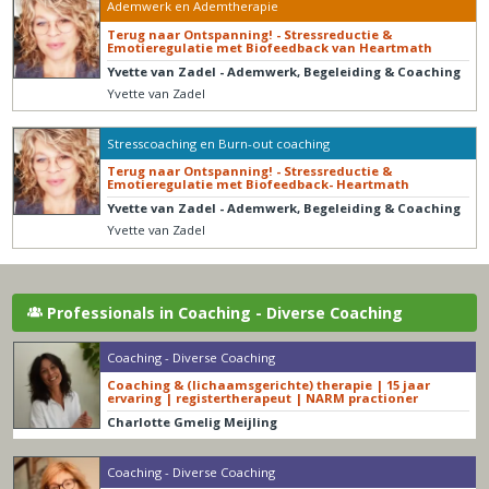
Ademwerk en Ademtherapie
Terug naar Ontspanning! - Stressreductie &
Emotieregulatie met Biofeedback van Heartmath
Yvette van Zadel - Ademwerk, Begeleiding & Coaching
Yvette van Zadel
Stresscoaching en Burn-out coaching
Terug naar Ontspanning! - Stressreductie &
Emotieregulatie met Biofeedback- Heartmath
Yvette van Zadel - Ademwerk, Begeleiding & Coaching
Yvette van Zadel
Professionals in Coaching - Diverse Coaching
Coaching - Diverse Coaching
Coaching & (lichaamsgerichte) therapie | 15 jaar
ervaring | registertherapeut | NARM practioner
Charlotte Gmelig Meijling
Coaching - Diverse Coaching