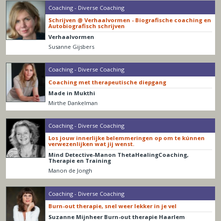
Coaching - Diverse Coaching
Schrijven @ Verhaalvormen - Biografische coaching en
Autobiografisch schrijven
Verhaalvormen
Susanne Gijsbers
Coaching - Diverse Coaching
Coaching met therapeutische diepgang
Made in Mukthi
Mirthe Dankelman
Coaching - Diverse Coaching
Los jouw innerlijke belemmeringen op om te kúnnen
verwezenlijken wat jij wenst.
Mind Detective-Manon ThetaHealingCoaching,
Therapie en Training
Manon de Jongh
Coaching - Diverse Coaching
Burn-out therapie, snel weer lekker in je vel
Suzanne Mijnheer Burn-out therapie Haarlem