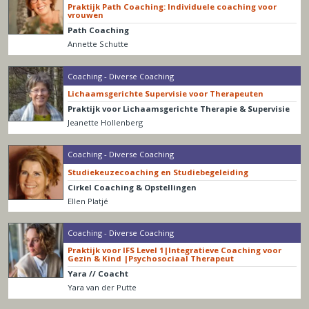
Praktijk Path Coaching: Individuele coaching voor
vrouwen
Path Coaching
Annette Schutte
Coaching - Diverse Coaching
Lichaamsgerichte Supervisie voor Therapeuten
Praktijk voor Lichaamsgerichte Therapie & Supervisie
Jeanette Hollenberg
Coaching - Diverse Coaching
Studiekeuzecoaching en Studiebegeleiding
Cirkel Coaching & Opstellingen
Ellen Platjé
Coaching - Diverse Coaching
Praktijk voor IFS Level 1|Integratieve Coaching voor
Gezin & Kind |Psychosociaal Therapeut
Yara // Coacht
Yara van der Putte