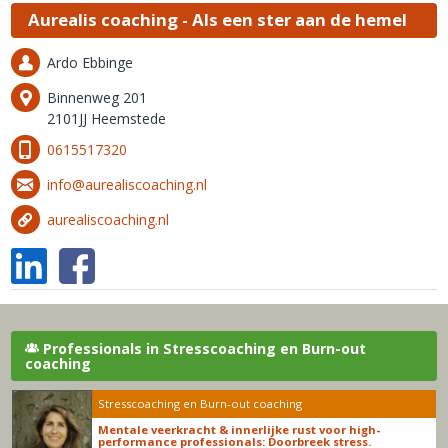
Aurealis coaching - Als een ster aan de hemel
Ardo Ebbinge
Binnenweg 201
2101JJ Heemstede
0615517320
info@aurealiscoaching.nl
aurealiscoaching.nl
Professionals in Stresscoaching en Burn-out
coaching
Stresscoaching en Burn-out coaching
Mentale veerkracht & innerlijke rust voor high-
performance professionals: Doorbreek stress.