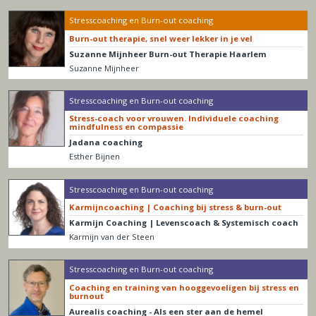
Stresscoaching en Burn-out coaching
Burn-out therapie, snel weer lekker in je vel
Suzanne Mijnheer Burn-out Therapie Haarlem
Suzanne Mijnheer
Stresscoaching en Burn-out coaching
Stress-coach voor vrouwen. Individuele coaching
mindfulness en compassie
Jadana coaching
Esther Bijnen
Stresscoaching en Burn-out coaching
Karmijncoaching | Coaching bij stress & burn-out
Karmijn Coaching | Levenscoach & Systemisch coach
Karmijn van der Steen
Stresscoaching en Burn-out coaching
Coaching en training van hooggevoeligen bij stress en
burnout
Aurealis coaching - Als een ster aan de hemel