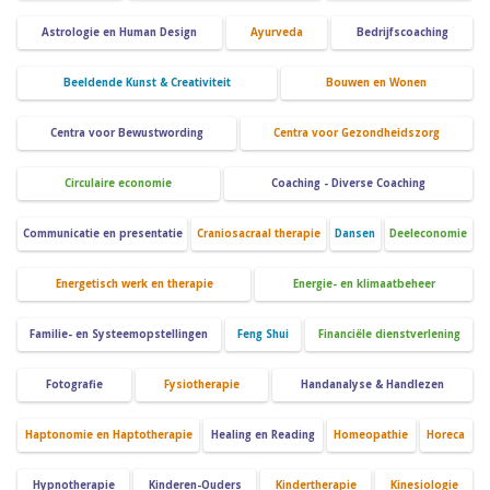
Astrologie en Human Design
Ayurveda
Bedrijfscoaching
Beeldende Kunst & Creativiteit
Bouwen en Wonen
Centra voor Bewustwording
Centra voor Gezondheidszorg
Circulaire economie
Coaching - Diverse Coaching
Communicatie en presentatie
Craniosacraal therapie
Dansen
Deeleconomie
Energetisch werk en therapie
Energie- en klimaatbeheer
Familie- en Systeemopstellingen
Feng Shui
Financiële dienstverlening
Fotografie
Fysiotherapie
Handanalyse & Handlezen
Haptonomie en Haptotherapie
Healing en Reading
Homeopathie
Horeca
Hypnotherapie
Kinderen-Ouders
Kindertherapie
Kinesiologie