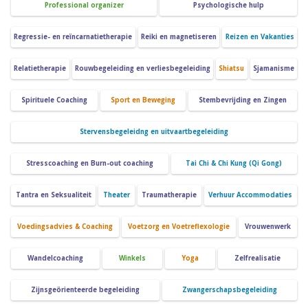
Professional organizer
Psychologische hulp
Regressie- en reïncarnatietherapie
Reiki en magnetiseren
Reizen en Vakanties
Relatietherapie
Rouwbegeleiding en verliesbegeleiding
Shiatsu
Sjamanisme
Spirituele Coaching
Sport en Beweging
Stembevrijding en Zingen
Stervensbegeleidng en uitvaartbegeleiding
Stresscoaching en Burn-out coaching
Tai Chi & Chi Kung (Qi Gong)
Tantra en Seksualiteit
Theater
Traumatherapie
Verhuur Accommodaties
Voedingsadvies & Coaching
Voetzorg en Voetreflexologie
Vrouwenwerk
Wandelcoaching
Winkels
Yoga
Zelfrealisatie
Zijnsgeörienteerde begeleiding
Zwangerschapsbegeleiding