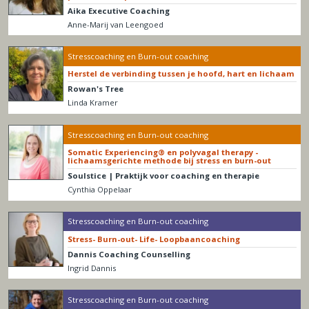
Aika Executive Coaching
Anne-Marij van Leengoed
Stresscoaching en Burn-out coaching
Herstel de verbinding tussen je hoofd, hart en lichaam
Rowan's Tree
Linda Kramer
Stresscoaching en Burn-out coaching
Somatic Experiencing® en polyvagal therapy -
lichaamsgerichte methode bij stress en burn-out
Soulstice | Praktijk voor coaching en therapie
Cynthia Oppelaar
Stresscoaching en Burn-out coaching
Stress- Burn-out- Life- Loopbaancoaching
Dannis Coaching Counselling
Ingrid Dannis
Stresscoaching en Burn-out coaching