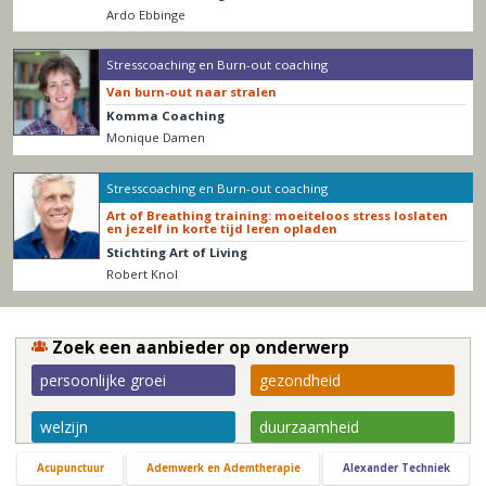
Ardo Ebbinge
Stresscoaching en Burn-out coaching
Van burn-out naar stralen
Komma Coaching
Monique Damen
Stresscoaching en Burn-out coaching
Art of Breathing training: moeiteloos stress loslaten
en jezelf in korte tijd leren opladen
Stichting Art of Living
Robert Knol
Zoek een aanbieder op onderwerp
persoonlijke groei
gezondheid
welzijn
duurzaamheid
Acupunctuur
Ademwerk en Ademtherapie
Alexander Techniek