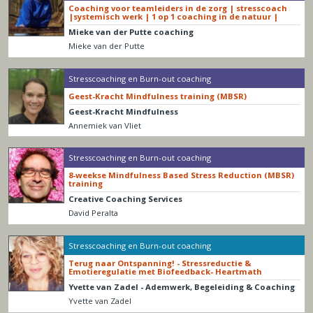
Coaching voor teamleiders in de zorg | stresscoach
|systemisch werk | 1 op 1 coaching in de natuur |
Mieke van der Putte coaching
Mieke van der Putte
Stresscoaching en Burn-out coaching
Geest-Kracht Mindfulness training (MBSR)
Geest-Kracht Mindfulness
Annemiek van Vliet
Stresscoaching en Burn-out coaching
8-weekse Mindfulness Based Stress Reduction (MBSR)
training
Creative Coaching Services
David Peralta
Stresscoaching en Burn-out coaching
Terug naar Ontspanning! - Stressreductie &
Emotieregulatie met Biofeedback- Heartmath
Yvette van Zadel - Ademwerk, Begeleiding & Coaching
Yvette van Zadel