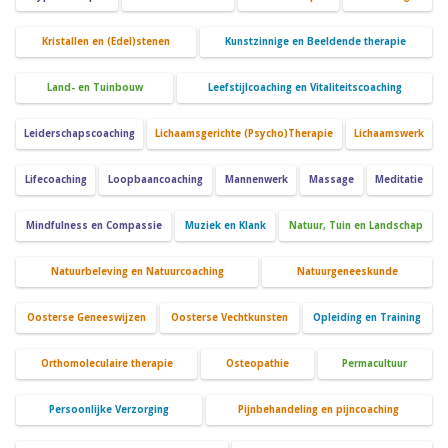
Kristallen en (Edel)stenen
Kunstzinnige en Beeldende therapie
Land- en Tuinbouw
Leefstijlcoaching en Vitaliteitscoaching
Leiderschapscoaching
Lichaamsgerichte (Psycho)Therapie
Lichaamswerk
Lifecoaching
Loopbaancoaching
Mannenwerk
Massage
Meditatie
Mindfulness en Compassie
Muziek en Klank
Natuur, Tuin en Landschap
Natuurbeleving en Natuurcoaching
Natuurgeneeskunde
Oosterse Geneeswijzen
Oosterse Vechtkunsten
Opleiding en Training
Orthomoleculaire therapie
Osteopathie
Permacultuur
Persoonlijke Verzorging
Pijnbehandeling en pijncoaching