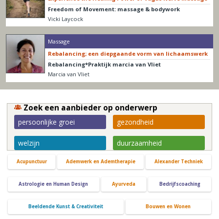
Freedom of Movement: massage & bodywork
Vicki Laycock
Massage
Rebalancing; een diepgaande vorm van lichaamswerk
Rebalancing*Praktijk marcia van Vliet
Marcia van Vliet
Zoek een aanbieder op onderwerp
persoonlijke groei
gezondheid
welzijn
duurzaamheid
Acupunctuur
Ademwerk en Ademtherapie
Alexander Techniek
Astrologie en Human Design
Ayurveda
Bedrijfscoaching
Beeldende Kunst & Creativiteit
Bouwen en Wonen