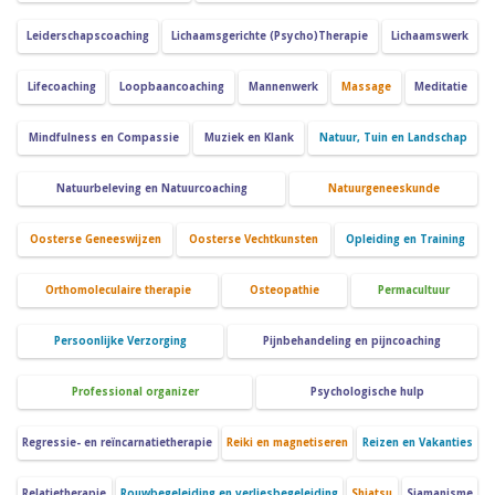
Leiderschapscoaching
Lichaamsgerichte (Psycho)Therapie
Lichaamswerk
Lifecoaching
Loopbaancoaching
Mannenwerk
Massage
Meditatie
Mindfulness en Compassie
Muziek en Klank
Natuur, Tuin en Landschap
Natuurbeleving en Natuurcoaching
Natuurgeneeskunde
Oosterse Geneeswijzen
Oosterse Vechtkunsten
Opleiding en Training
Orthomoleculaire therapie
Osteopathie
Permacultuur
Persoonlijke Verzorging
Pijnbehandeling en pijncoaching
Professional organizer
Psychologische hulp
Regressie- en reïncarnatietherapie
Reiki en magnetiseren
Reizen en Vakanties
Relatietherapie
Rouwbegeleiding en verliesbegeleiding
Shiatsu
Sjamanisme