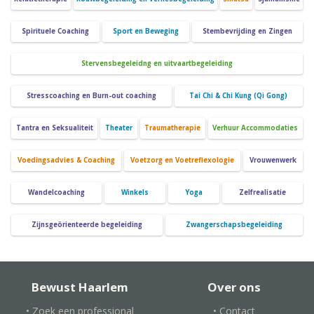
Spirituele Coaching
Sport en Beweging
Stembevrijding en Zingen
Stervensbegeleidng en uitvaartbegeleiding
Stresscoaching en Burn-out coaching
Tai Chi & Chi Kung (Qi Gong)
Tantra en Seksualiteit
Theater
Traumatherapie
Verhuur Accommodaties
Voedingsadvies & Coaching
Voetzorg en Voetreflexologie
Vrouwenwerk
Wandelcoaching
Winkels
Yoga
Zelfrealisatie
Zijnsgeörienteerde begeleiding
Zwangerschapsbegeleiding
Bewust Haarlem
Over ons
• Zoek een professional
• Contact