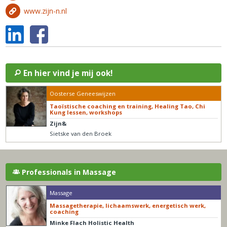
www.zijn-n.nl
En hier vind je mij ook!
Oosterse Geneeswijzen
Taoïstische coaching en training, Healing Tao, Chi
Kung lessen, workshops
Zijn&
Sietske van den Broek
Professionals in Massage
Massage
Massagetherapie, lichaamswerk, energetisch werk,
coaching
Minke Flach Holistic Health