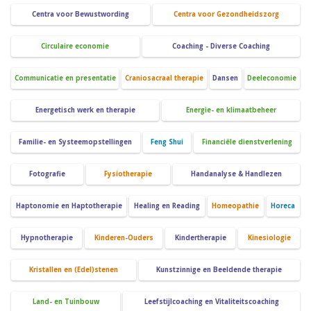
Centra voor Bewustwording
Centra voor Gezondheidszorg
Circulaire economie
Coaching - Diverse Coaching
Communicatie en presentatie
Craniosacraal therapie
Dansen
Deeleconomie
Energetisch werk en therapie
Energie- en klimaatbeheer
Familie- en Systeemopstellingen
Feng Shui
Financiële dienstverlening
Fotografie
Fysiotherapie
Handanalyse & Handlezen
Haptonomie en Haptotherapie
Healing en Reading
Homeopathie
Horeca
Hypnotherapie
Kinderen-Ouders
Kindertherapie
Kinesiologie
Kristallen en (Edel)stenen
Kunstzinnige en Beeldende therapie
Land- en Tuinbouw
Leefstijlcoaching en Vitaliteitscoaching