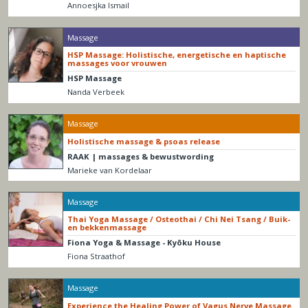
Annoesjka Ismail
Massage
HSP Massage: Holistische, energetische en haptische
massages voor vrouwen
HSP Massage
Nanda Verbeek
Massage
Holistische massage & psoas release
RAAK | massages & bewustwording
Marieke van Kordelaar
Massage
Thai Yoga Massage / Osteothai / Chi Nei Tsang / Buik-
en bekkenmassage
Fiona Yoga & Massage - Kyōku House
Fiona Straathof
Massage
Experience the Healing Power of Vagus Nerve Massage