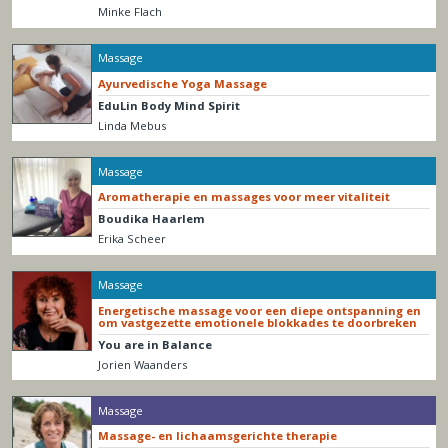
Minke Flach
Massage
Ayurvedische Yoga Massage
EduLin Body Mind Spirit
Linda Mebus
Massage
Aromatherapie en massages voor meer vitaliteit
Boudika Haarlem
Erika Scheer
Massage
Energetische massage voor een diepe ontspanning en
om vastgezette emotionele blokkades te doorbreken
You are in Balance
Jorien Waanders
Massage
Massage- en lichaamsgerichte therapie