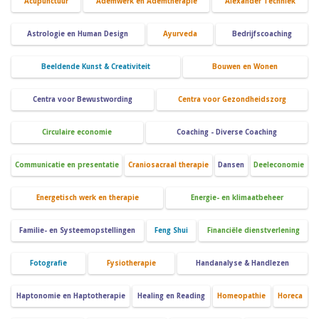
Acupunctuur
Ademwerk en Ademtherapie
Alexander Techniek
Astrologie en Human Design
Ayurveda
Bedrijfscoaching
Beeldende Kunst & Creativiteit
Bouwen en Wonen
Centra voor Bewustwording
Centra voor Gezondheidszorg
Circulaire economie
Coaching - Diverse Coaching
Communicatie en presentatie
Craniosacraal therapie
Dansen
Deeleconomie
Energetisch werk en therapie
Energie- en klimaatbeheer
Familie- en Systeemopstellingen
Feng Shui
Financiële dienstverlening
Fotografie
Fysiotherapie
Handanalyse & Handlezen
Haptonomie en Haptotherapie
Healing en Reading
Homeopathie
Horeca