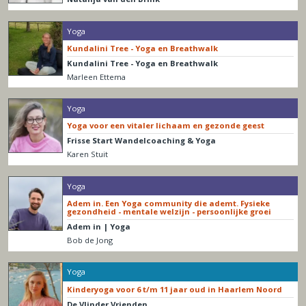
Yoga
Kundalini Tree - Yoga en Breathwalk
Kundalini Tree - Yoga en Breathwalk
Marleen Ettema
Yoga
Yoga voor een vitaler lichaam en gezonde geest
Frisse Start Wandelcoaching & Yoga
Karen Stuit
Yoga
Adem in. Een Yoga community die ademt. Fysieke
gezondheid - mentale welzijn - persoonlijke groei
Adem in | Yoga
Bob de Jong
Yoga
Kinderyoga voor 6 t/m 11 jaar oud in Haarlem Noord
De Vlinder Vrienden