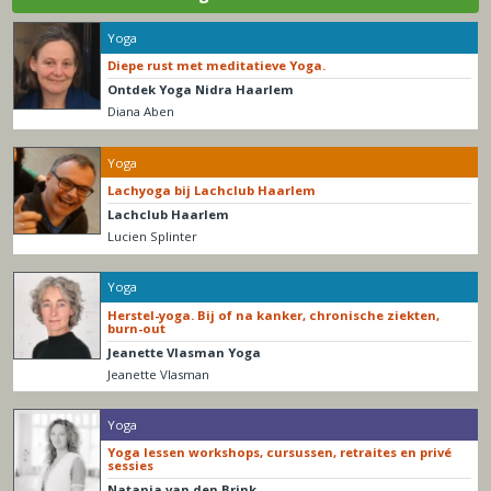
Yoga
Diepe rust met meditatieve Yoga.
Ontdek Yoga Nidra Haarlem
Diana Aben
Yoga
Lachyoga bij Lachclub Haarlem
Lachclub Haarlem
Lucien Splinter
Yoga
Herstel-yoga. Bij of na kanker, chronische ziekten,
burn-out
Jeanette Vlasman Yoga
Jeanette Vlasman
Yoga
Yoga lessen workshops, cursussen, retraites en privé
sessies
Natanja van den Brink