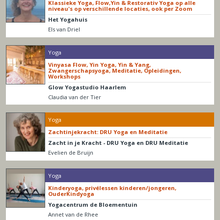
Klassieke Yoga, Flow,Yin & Restorativ Yoga op alle
niveau's op verschillende locaties, ook per Zoom
Het Yogahuis
Els van Driel
Yoga
Vinyasa Flow, Yin Yoga, Yin & Yang,
Zwangerschapsyoga, Meditatie, Opleidingen,
Workshops
Glow Yogastudio Haarlem
Claudia van der Tier
Yoga
Zachtinjekracht: DRU Yoga en Meditatie
Zacht in je Kracht - DRU Yoga en DRU Meditatie
Evelien de Bruijn
Yoga
Kinderyoga, privélessen kinderen/jongeren,
OuderKindyoga
Yogacentrum de Bloementuin
Annet van de Rhee