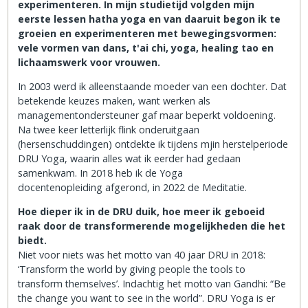
experimenteren. In mijn studietijd volgden mijn
eerste lessen hatha yoga en van daaruit begon ik te
groeien en experimenteren met bewegingsvormen:
vele vormen van dans, t'ai chi, yoga, healing tao en
lichaamswerk voor vrouwen.
In 2003 werd ik alleenstaande moeder van een dochter. Dat
betekende keuzes maken, want werken als
managementondersteuner gaf maar beperkt voldoening.
Na twee keer letterlijk flink onderuitgaan
(hersenschuddingen) ontdekte ik tijdens mjin herstelperiode
DRU Yoga, waarin alles wat ik eerder had gedaan
samenkwam. In 2018 heb ik de Yoga
docentenopleiding afgerond, in 2022 de Meditatie.
Hoe dieper ik in de DRU duik, hoe meer ik geboeid
raak door de transformerende mogelijkheden die het
biedt.
Niet voor niets was het motto van 40 jaar DRU in 2018:
‘Transform the world by giving people the tools to
transform themselves’. Indachtig het motto van Gandhi: “Be
the change you want to see in the world”. DRU Yoga is er