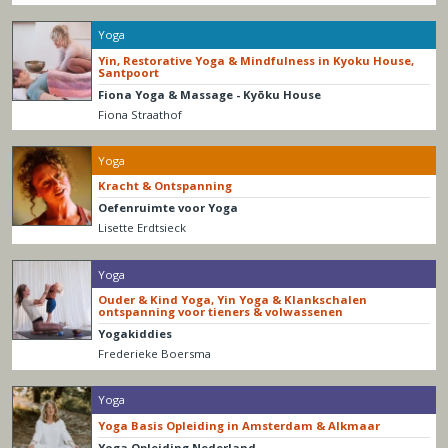
Yoga
Yin, Restorative Yoga & Mindfulness in Kyoku House,
Santpoort
Fiona Yoga & Massage - Kyōku House
Fiona Straathof
Yoga
Kracht & Ontspanning
Oefenruimte voor Yoga
Lisette Erdtsieck
Yoga
Ouder & Kind Yoga, Yin Yoga & Klankschalen
ontspanning voor tieners & volwassenen
Yogakiddies
Frederieke Boersma
Yoga
Yoga Basis Opleiding in Amsterdam & Alkmaar
Yoga Opleiding Nederland