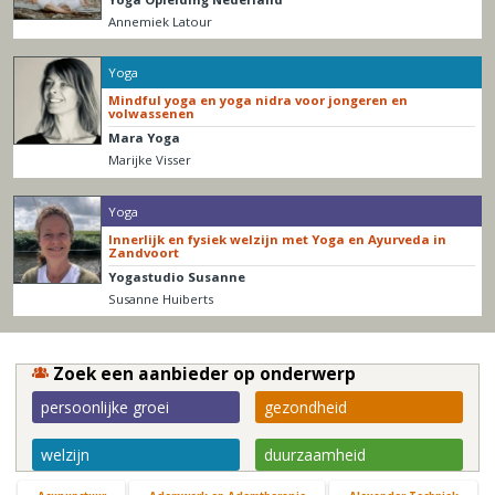
Annemiek Latour
Yoga
Mindful yoga en yoga nidra voor jongeren en
volwassenen
Mara Yoga
Marijke Visser
Yoga
Innerlijk en fysiek welzijn met Yoga en Ayurveda in
Zandvoort
Yogastudio Susanne
Susanne Huiberts
Zoek een aanbieder op onderwerp
persoonlijke groei
gezondheid
welzijn
duurzaamheid