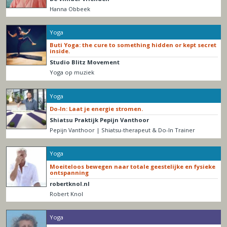
Hanna Obbeek
Yoga
Buti Yoga: the cure to something hidden or kept secret
inside.
Studio Blitz Movement
Yoga op muziek
Yoga
Do-In: Laat je energie stromen.
Shiatsu Praktijk Pepijn Vanthoor
Pepijn Vanthoor | Shiatsu-therapeut & Do-In Trainer
Yoga
Moeiteloos bewegen naar totale geestelijke en fysieke
ontspanning
robertknol.nl
Robert Knol
Yoga