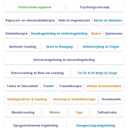
Professional organizer
Psychologische hulp
Regressie- en reïncarnatietherapie
Reiki en magnetiseren
Reizen en Vakanties
Relatietherapie
Rouwbegeleiding en verliesbegeleiding
Shiatsu
Sjamanisme
Spirituele Coaching
Sport en Beweging
Stembevrijding en Zingen
Stervensbegeleidng en uitvaartbegeleiding
Stresscoaching en Burn-out coaching
Tai Chi & Chi Kung (Qi Gong)
Tantra en Seksualiteit
Theater
Traumatherapie
Verhuur Accommodaties
Voedingsadvies & Coaching
Voetzorg en Voetreflexologie
Vrouwenwerk
Wandelcoaching
Winkels
Yoga
Zelfrealisatie
Zijnsgeörienteerde begeleiding
Zwangerschapsbegeleiding