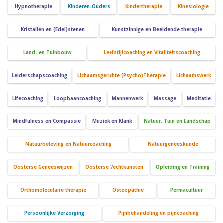
Hypnotherapie
Kinderen-Ouders
Kindertherapie
Kinesiologie
Kristallen en (Edel)stenen
Kunstzinnige en Beeldende therapie
Land- en Tuinbouw
Leefstijlcoaching en Vitaliteitscoaching
Leiderschapscoaching
Lichaamsgerichte (Psycho)Therapie
Lichaamswerk
Lifecoaching
Loopbaancoaching
Mannenwerk
Massage
Meditatie
Mindfulness en Compassie
Muziek en Klank
Natuur, Tuin en Landschap
Natuurbeleving en Natuurcoaching
Natuurgeneeskunde
Oosterse Geneeswijzen
Oosterse Vechtkunsten
Opleiding en Training
Orthomoleculaire therapie
Osteopathie
Permacultuur
Persoonlijke Verzorging
Pijnbehandeling en pijncoaching