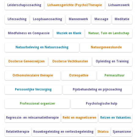
Leiderschapscoaching
Lichaamsgerichte (Psycho)Therapie
Lichaamswerk
Lifecoaching
Loopbaancoaching
Mannenwerk
Massage
Meditatie
Mindfulness en Compassie
Muziek en Klank
Natuur, Tuin en Landschap
Natuurbeleving en Natuurcoaching
Natuurgeneeskunde
Oosterse Geneeswijzen
Oosterse Vechtkunsten
Opleiding en Training
Orthomoleculaire therapie
Osteopathie
Permacultuur
Persoonlijke Verzorging
Pijnbehandeling en pijncoaching
Professional organizer
Psychologische hulp
Regressie- en reïncarnatietherapie
Reiki en magnetiseren
Reizen en Vakanties
Relatietherapie
Rouwbegeleiding en verliesbegeleiding
Shiatsu
Sjamanisme