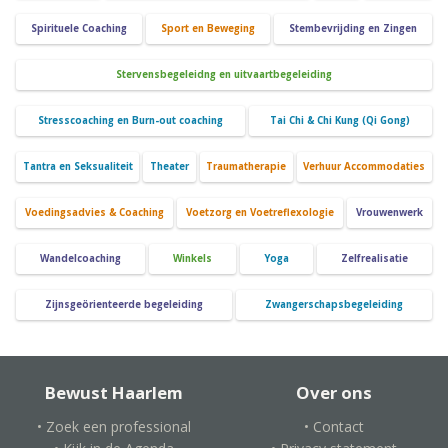
Spirituele Coaching
Sport en Beweging
Stembevrijding en Zingen
Stervensbegeleidng en uitvaartbegeleiding
Stresscoaching en Burn-out coaching
Tai Chi & Chi Kung (Qi Gong)
Tantra en Seksualiteit
Theater
Traumatherapie
Verhuur Accommodaties
Voedingsadvies & Coaching
Voetzorg en Voetreflexologie
Vrouwenwerk
Wandelcoaching
Winkels
Yoga
Zelfrealisatie
Zijnsgeörienteerde begeleiding
Zwangerschapsbegeleiding
Bewust Haarlem
Over ons
• Zoek een professional
• Contact