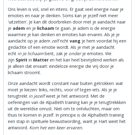
Ons leven is vol, snel en intens. Er gaat veel energie naar je
emoties en naar je denken. Soms kan je jezelf niet meer
'uitzetten'. Je kan dit doorbreken door met je aandacht naar
je
adem
en je
lichaam
te gaan. Je adem is de energie
waarmee je kan denken en emoties kan ervaren. Als je je
aandacht op je adem
zelf
richt
vang
je hem voordat hij een
gedachte of een emotie wordt. Als je met je aandacht
echt
in je lichaam
bent, zak je
onder
je emoties. We
zijn
Spirit
in
Matter
en het kan heel bevrijdend werken als
je alleen dat ervaart: eindeloze energie die vrij door je
lichaam stroomt.
Onze aandacht wordt constant naar buiten getrokken: wat
moet je kiezen: links, rechts, voor of tegen iets. Als je je
terugtrekt
in jezelf
weet je het antwoord. Met de
oefeningen van de AlpaBeth training kan je je terugtrekkken
uit de wereldse onrust. Niet om te ontvluchten, maar om
thuis te komen in jezelf. In principe is de AlphaBeth training
een stap in spirituele bewustwording, want je Hart weet het
antwoord.
Kom het een keer ervaren.