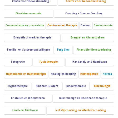
Centra voor Bewustwording
Centra voor Gezondheidszorg
Circulaire economie
Coaching - Diverse Coaching
Communicatie en presentatie
Craniosacraal therapie
Dansen
Deeleconomie
Energetisch werk en therapie
Energie- en klimaatbeheer
Familie- en Systeemopstellingen
Feng Shui
Financiële dienstverlening
Fotografie
Fysiotherapie
Handanalyse & Handlezen
Haptonomie en Haptotherapie
Healing en Reading
Homeopathie
Horeca
Hypnotherapie
Kinderen-Ouders
Kindertherapie
Kinesiologie
Kristallen en (Edel)stenen
Kunstzinnige en Beeldende therapie
Land- en Tuinbouw
Leefstijlcoaching en Vitaliteitscoaching