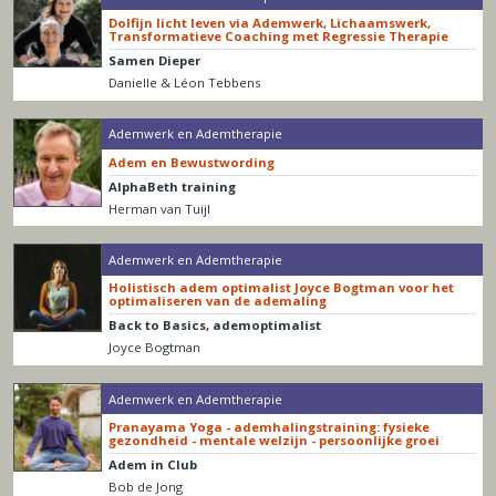
Dolfijn licht leven via Ademwerk, Lichaamswerk,
Transformatieve Coaching met Regressie Therapie
Samen Dieper
Danielle & Léon Tebbens
Ademwerk en Ademtherapie
Adem en Bewustwording
AlphaBeth training
Herman van Tuijl
Ademwerk en Ademtherapie
Holistisch adem optimalist Joyce Bogtman voor het
optimaliseren van de ademaling
Back to Basics, ademoptimalist
Joyce Bogtman
Ademwerk en Ademtherapie
Pranayama Yoga - ademhalingstraining: fysieke
gezondheid - mentale welzijn - persoonlijke groei
Adem in Club
Bob de Jong