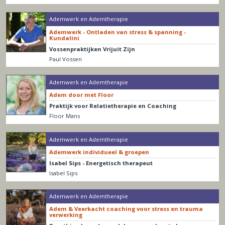
Ademwerk en Ademtherapie
Ademwerk - Ontladen van stress & spanning -
Kundalini
Vossenpraktijken Vrijuit Zijn
Paul Vossen
Ademwerk en Ademtherapie
Adem door met Floor
Praktijk voor Relatietherapie en Coaching
Floor Mans
Ademwerk en Ademtherapie
Ademwerk individueel & groepen
Isabel Sips - Energetisch therapeut
Isabel Sips
Ademwerk en Ademtherapie
Adem & Veerkacht coaching voor stress en trauma
verwerking