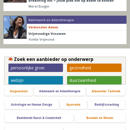
Breathing Inn ~ Jouw plek om op adem te komen
Merel Burger
Ademwerk en Ademtherapie
Verbonden Adem
Vrijmoedige Vrouwen
Yvette Vrijmoed
Zoek een aanbieder op onderwerp
persoonlijke groei
gezondheid
welzijn
duurzaamheid
Acupunctuur
Ademwerk en Ademtherapie
Alexander Techniek
Astrologie en Human Design
Ayurveda
Bedrijfscoaching
Beeldende Kunst & Creativiteit
Bouwen en Wonen