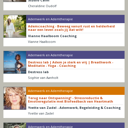
Studio Calm
Cheraldine Oudolf
Ademwerk en Ademtherapie
Ademcoaching - Beweeg vanuit rust en helderheid
naar een leven zoals jij dat wilt!
Vianne Haalboom Coaching
Vianne Haalboom
Ademwerk en Ademtherapie
Destress lab | Adem je sterk en vrij | Breathwork -
Meditatie - Yoga - Coaching
Destress lab
Sophie van Aanholt
Ademwerk en Ademtherapie
Terug naar Ontspanning! - Stressreductie &
Emotieregulatie met Biofeedback van Heartmath
Yvette van Zadel - Ademwerk, Begeleiding & Coaching
Yvette van Zadel
Ademwerk en Ademtherapie