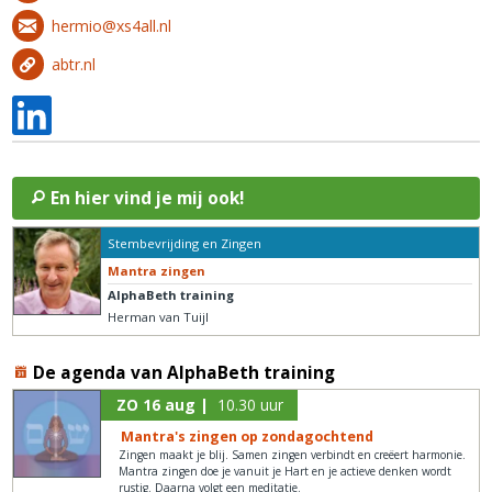
hermio@xs4all.nl
abtr.nl
En hier vind je mij ook!
Stembevrijding en Zingen
Mantra zingen
AlphaBeth training
Herman van Tuijl
De agenda van AlphaBeth training
ZO 16 aug |
10.30 uur
Mantra's zingen op zondagochtend
Zingen maakt je blij. Samen zingen verbindt en creëert harmonie.
Mantra zingen doe je vanuit je Hart en je actieve denken wordt
rustig. Daarna volgt een meditatie.