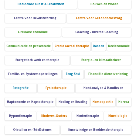
Beeldende Kunst & Creativiteit
Bouwen en Wonen
Centra voor Bewustwording
Centra voor Gezondheidszorg
Circulaire economie
Coaching - Diverse Coaching
Communicatie en presentatie
Craniosacraal therapie
Dansen
Deeleconomie
Energetisch werk en therapie
Energie- en klimaatbeheer
Familie- en Systeemopstellingen
Feng Shui
Financiële dienstverlening
Fotografie
Fysiotherapie
Handanalyse & Handlezen
Haptonomie en Haptotherapie
Healing en Reading
Homeopathie
Horeca
Hypnotherapie
Kinderen-Ouders
Kindertherapie
Kinesiologie
Kristallen en (Edel)stenen
Kunstzinnige en Beeldende therapie