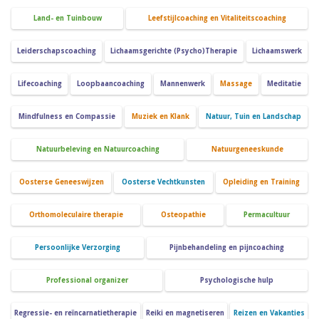
Land- en Tuinbouw
Leefstijlcoaching en Vitaliteitscoaching
Leiderschapscoaching
Lichaamsgerichte (Psycho)Therapie
Lichaamswerk
Lifecoaching
Loopbaancoaching
Mannenwerk
Massage
Meditatie
Mindfulness en Compassie
Muziek en Klank
Natuur, Tuin en Landschap
Natuurbeleving en Natuurcoaching
Natuurgeneeskunde
Oosterse Geneeswijzen
Oosterse Vechtkunsten
Opleiding en Training
Orthomoleculaire therapie
Osteopathie
Permacultuur
Persoonlijke Verzorging
Pijnbehandeling en pijncoaching
Professional organizer
Psychologische hulp
Regressie- en reïncarnatietherapie
Reiki en magnetiseren
Reizen en Vakanties