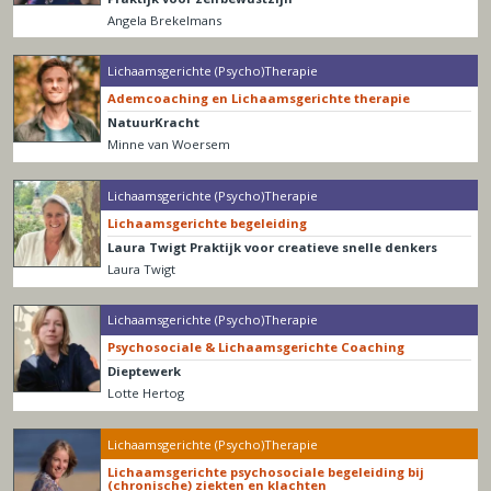
Angela Brekelmans
Lichaamsgerichte (Psycho)Therapie
Ademcoaching en Lichaamsgerichte therapie
NatuurKracht
Minne van Woersem
Lichaamsgerichte (Psycho)Therapie
Lichaamsgerichte begeleiding
Laura Twigt Praktijk voor creatieve snelle denkers
Laura Twigt
Lichaamsgerichte (Psycho)Therapie
Psychosociale & Lichaamsgerichte Coaching
Dieptewerk
Lotte Hertog
Lichaamsgerichte (Psycho)Therapie
Lichaamsgerichte psychosociale begeleiding bij
(chronische) ziekten en klachten