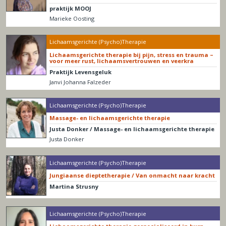
praktijk MOOJ
Marieke Oosting
Lichaamsgerichte (Psycho)Therapie
Lichaamsgerichte therapie bij pijn, stress en trauma –
voor meer rust, lichaamsvertrouwen en veerkra
Praktijk Levensgeluk
Janvi Johanna Falzeder
Lichaamsgerichte (Psycho)Therapie
Massage- en lichaamsgerichte therapie
Justa Donker / Massage- en lichaamsgerichte therapie
Justa Donker
Lichaamsgerichte (Psycho)Therapie
Jungiaanse dieptetherapie / Van onmacht naar kracht
Martina Strusny
Lichaamsgerichte (Psycho)Therapie