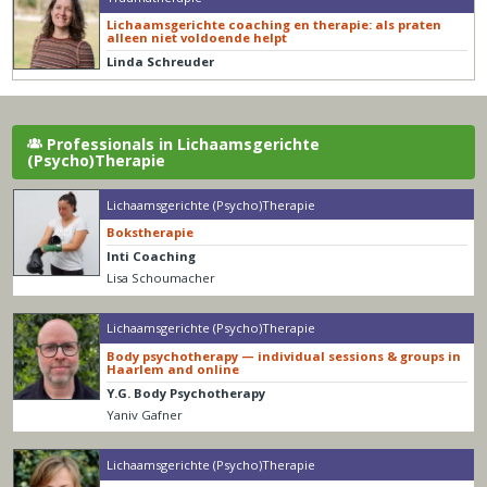
Lichaamsgerichte coaching en therapie: als praten
alleen niet voldoende helpt
Linda Schreuder
Professionals in Lichaamsgerichte
(Psycho)Therapie
Lichaamsgerichte (Psycho)Therapie
Bokstherapie
Inti Coaching
Lisa Schoumacher
Lichaamsgerichte (Psycho)Therapie
Body psychotherapy — individual sessions & groups in
Haarlem and online
Y.G. Body Psychotherapy
Yaniv Gafner
Lichaamsgerichte (Psycho)Therapie