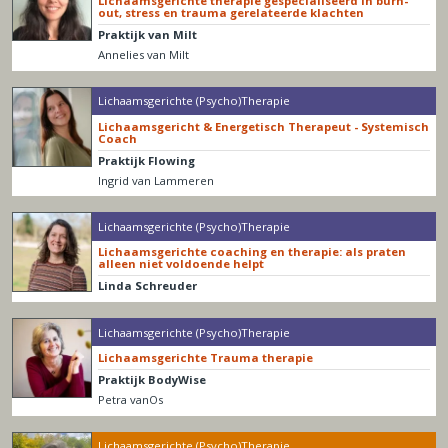
Lichaamsgerichte therapie gespecialiseerd in burn-
out, stress en trauma gerelateerde klachten
Praktijk van Milt
Annelies van Milt
Lichaamsgerichte (Psycho)Therapie
Lichaamsgericht & Energetisch Therapeut - Systemisch
Coach
Praktijk Flowing
Ingrid van Lammeren
Lichaamsgerichte (Psycho)Therapie
Lichaamsgerichte coaching en therapie: als praten
alleen niet voldoende helpt
Linda Schreuder
Lichaamsgerichte (Psycho)Therapie
Lichaamsgerichte Trauma therapie
Praktijk BodyWise
Petra vanOs
Lichaamsgerichte (Psycho)Therapie