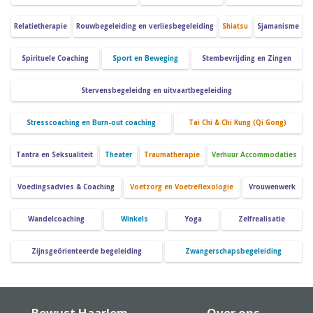
Relatietherapie
Rouwbegeleiding en verliesbegeleiding
Shiatsu
Sjamanisme
Spirituele Coaching
Sport en Beweging
Stembevrijding en Zingen
Stervensbegeleidng en uitvaartbegeleiding
Stresscoaching en Burn-out coaching
Tai Chi & Chi Kung (Qi Gong)
Tantra en Seksualiteit
Theater
Traumatherapie
Verhuur Accommodaties
Voedingsadvies & Coaching
Voetzorg en Voetreflexologie
Vrouwenwerk
Wandelcoaching
Winkels
Yoga
Zelfrealisatie
Zijnsgeörienteerde begeleiding
Zwangerschapsbegeleiding
Bewust Haarlem
Over ons