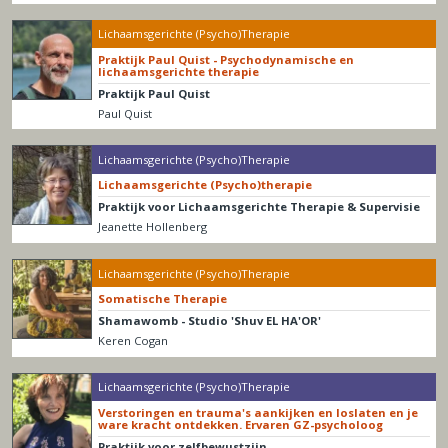
Lichaamsgerichte (Psycho)Therapie
Praktijk Paul Quist - Psychodynamische en
lichaamsgerichte therapie
Praktijk Paul Quist
Paul Quist
Lichaamsgerichte (Psycho)Therapie
Lichaamsgerichte (Psycho)therapie
Praktijk voor Lichaamsgerichte Therapie & Supervisie
Jeanette Hollenberg
Lichaamsgerichte (Psycho)Therapie
Somatische Therapie
Shamawomb - Studio 'Shuv EL HA'OR'
Keren Cogan
Lichaamsgerichte (Psycho)Therapie
Verstoringen en trauma's aankijken en loslaten en je
ware kracht ontdekken. Ervaren GZ-psycholoog
Praktijk voor zelfbewustzijn