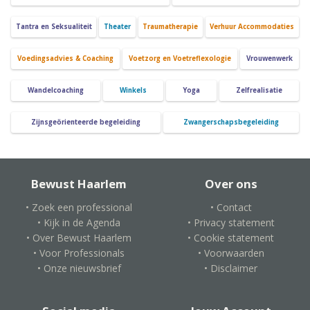
Tantra en Seksualiteit
Theater
Traumatherapie
Verhuur Accommodaties
Voedingsadvies & Coaching
Voetzorg en Voetreflexologie
Vrouwenwerk
Wandelcoaching
Winkels
Yoga
Zelfrealisatie
Zijnsgeörienteerde begeleiding
Zwangerschapsbegeleiding
Bewust Haarlem
Over ons
• Zoek een professional
• Contact
• Kijk in de Agenda
• Privacy statement
• Over Bewust Haarlem
• Cookie statement
• Voor Professionals
• Voorwaarden
• Onze nieuwsbrief
• Disclaimer