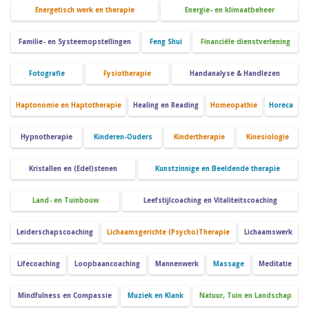
Energetisch werk en therapie
Energie- en klimaatbeheer
Familie- en Systeemopstellingen
Feng Shui
Financiële dienstverlening
Fotografie
Fysiotherapie
Handanalyse & Handlezen
Haptonomie en Haptotherapie
Healing en Reading
Homeopathie
Horeca
Hypnotherapie
Kinderen-Ouders
Kindertherapie
Kinesiologie
Kristallen en (Edel)stenen
Kunstzinnige en Beeldende therapie
Land- en Tuinbouw
Leefstijlcoaching en Vitaliteitscoaching
Leiderschapscoaching
Lichaamsgerichte (Psycho)Therapie
Lichaamswerk
Lifecoaching
Loopbaancoaching
Mannenwerk
Massage
Meditatie
Mindfulness en Compassie
Muziek en Klank
Natuur, Tuin en Landschap