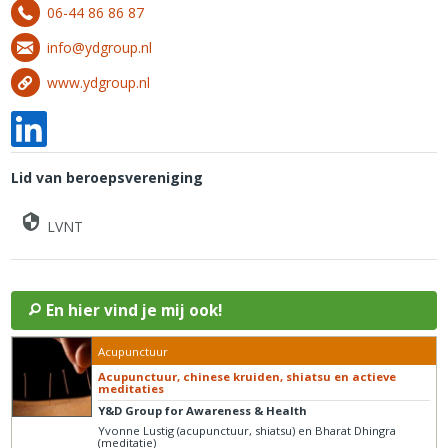
06-44 86 86 87
info@ydgroup.nl
www.ydgroup.nl
Lid van beroepsvereniging
LVNT
En hier vind je mij ook!
Acupunctuur
Acupunctuur, chinese kruiden, shiatsu en actieve
meditaties
Y&D Group for Awareness & Health
Yvonne Lustig (acupunctuur, shiatsu) en Bharat Dhingra
(meditatie)