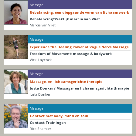
Massage
Rebalancing; een diepgaande vorm van lichaamswerk
Rebalancing*Praktijk marcia van Vliet
Marcia van Vliet
Massage
Experience the Healing Power of Vagus Nerve Massage
Freedom of Movement: massage & bodywork
Vicki Laycock
Massage
Massage- en lichaamsgerichte therapie
Justa Donker / Massage- en lichaamsgerichte therapie
Justa Donker
Massage
Contact met body, mind en soul
Contact Trainingen
Rick Shamier