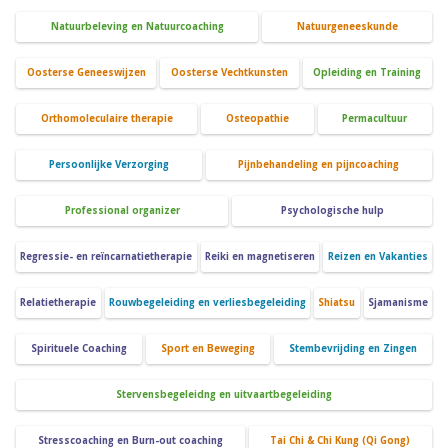
Natuurbeleving en Natuurcoaching
Natuurgeneeskunde
Oosterse Geneeswijzen
Oosterse Vechtkunsten
Opleiding en Training
Orthomoleculaire therapie
Osteopathie
Permacultuur
Persoonlijke Verzorging
Pijnbehandeling en pijncoaching
Professional organizer
Psychologische hulp
Regressie- en reïncarnatietherapie
Reiki en magnetiseren
Reizen en Vakanties
Relatietherapie
Rouwbegeleiding en verliesbegeleiding
Shiatsu
Sjamanisme
Spirituele Coaching
Sport en Beweging
Stembevrijding en Zingen
Stervensbegeleidng en uitvaartbegeleiding
Stresscoaching en Burn-out coaching
Tai Chi & Chi Kung (Qi Gong)