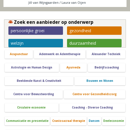
Jill van Wijngaarden / Laura van Oijen
Zoek een aanbieder op onderwerp
persoonlijke groei
gezondheid
welzijn
duurzaamheid
Acupunctuur
Ademwerk en Ademtherapie
Alexander Techniek
Astrologie en Human Design
Ayurveda
Bedrijfscoaching
Beeldende Kunst & Creativiteit
Bouwen en Wonen
Centra voor Bewustwording
Centra voor Gezondheidszorg
Circulaire economie
Coaching - Diverse Coaching
Communicatie en presentatie
Craniosacraal therapie
Dansen
Deeleconomie