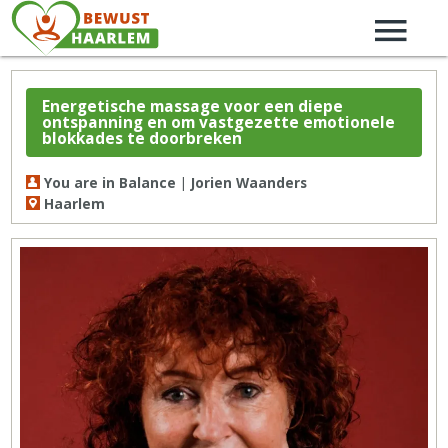
Energetische massage voor een diepe
ontspanning en om vastgezette emotionele
blokkades te doorbreken
You are in Balance | Jorien Waanders
Haarlem