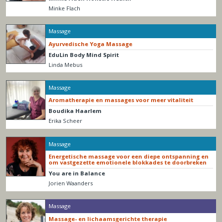
Minke Flach
Massage
Ayurvedische Yoga Massage
EduLin Body Mind Spirit
Linda Mebus
Massage
Aromatherapie en massages voor meer vitaliteit
Boudika Haarlem
Erika Scheer
Massage
Energetische massage voor een diepe ontspanning en
om vastgezette emotionele blokkades te doorbreken
You are in Balance
Jorien Waanders
Massage
Massage- en lichaamsgerichte therapie