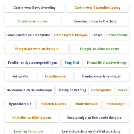
Centra voor Bewustwording
Centra voor Gezondheidszorg
Circulaire economie
Coaching - Diverse Coaching
Communicatie en presentatie
Craniosacraal therapie
Dansen
Deeleconomie
Energetisch werk en therapie
Energie- en klimaatbeheer
Familie- en Systeemopstellingen
Feng Shui
Financiële dienstverlening
Fotografie
Fysiotherapie
Handanalyse & Handlezen
Haptonomie en Haptotherapie
Healing en Reading
Homeopathie
Horeca
Hypnotherapie
Kinderen-Ouders
Kindertherapie
Kinesiologie
Kristallen en (Edel)stenen
Kunstzinnige en Beeldende therapie
Land- en Tuinbouw
Leefstijlcoaching en Vitaliteitscoaching