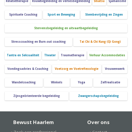
Relatietherapie
Rouwbegeleiding en verliesbegeleiding
Shiatsu
Sjamanisme
Spirituele Coaching
Sport en Beweging
Stembevrijding en Zingen
Stervensbegeleidng en uitvaartbegeleiding
Stresscoaching en Burn-out coaching
Tai Chi & Chi Kung (Qi Gong)
Tantra en Seksualiteit
Theater
Traumatherapie
Verhuur Accommodaties
Voedingsadvies & Coaching
Voetzorg en Voetreflexologie
Vrouwenwerk
Wandelcoaching
Winkels
Yoga
Zelfrealisatie
Zijnsgeörienteerde begeleiding
Zwangerschapsbegeleiding
Bewust Haarlem
Over ons