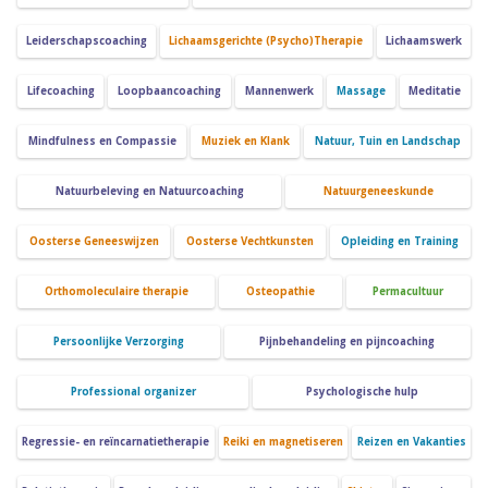
Leiderschapscoaching
Lichaamsgerichte (Psycho)Therapie
Lichaamswerk
Lifecoaching
Loopbaancoaching
Mannenwerk
Massage
Meditatie
Mindfulness en Compassie
Muziek en Klank
Natuur, Tuin en Landschap
Natuurbeleving en Natuurcoaching
Natuurgeneeskunde
Oosterse Geneeswijzen
Oosterse Vechtkunsten
Opleiding en Training
Orthomoleculaire therapie
Osteopathie
Permacultuur
Persoonlijke Verzorging
Pijnbehandeling en pijncoaching
Professional organizer
Psychologische hulp
Regressie- en reïncarnatietherapie
Reiki en magnetiseren
Reizen en Vakanties