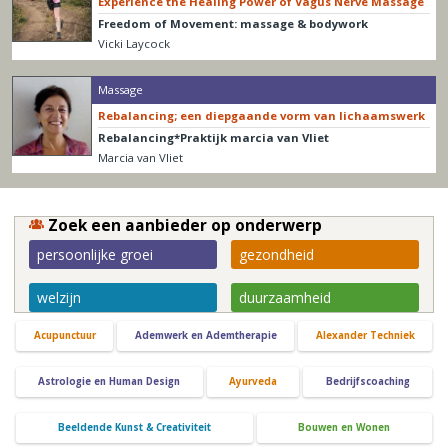
Experience the Healing Power of Vagus Nerve Massage
Freedom of Movement: massage & bodywork
Vicki Laycock
Massage
Rebalancing; een diepgaande vorm van lichaamswerk
Rebalancing*Praktijk marcia van Vliet
Marcia van Vliet
Zoek een aanbieder op onderwerp
persoonlijke groei
gezondheid
welzijn
duurzaamheid
Acupunctuur
Ademwerk en Ademtherapie
Alexander Techniek
Astrologie en Human Design
Ayurveda
Bedrijfscoaching
Beeldende Kunst & Creativiteit
Bouwen en Wonen