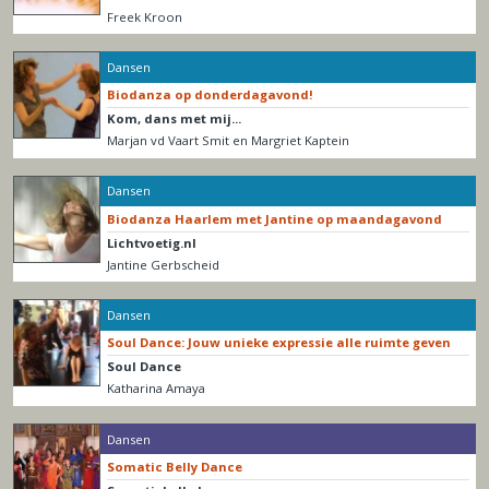
Freek Kroon
Dansen
Biodanza op donderdagavond!
Kom, dans met mij...
Marjan vd Vaart Smit en Margriet Kaptein
Dansen
Biodanza Haarlem met Jantine op maandagavond
Lichtvoetig.nl
Jantine Gerbscheid
Dansen
Soul Dance: Jouw unieke expressie alle ruimte geven
Soul Dance
Katharina Amaya
Dansen
Somatic Belly Dance