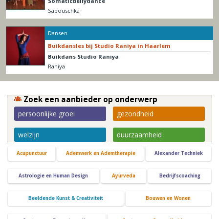
Somaticbellydance
Sabouschka
Dansen
Buikdansles bij Studio Raniya in Haarlem
Buikdans Studio Raniya
Raniya
Zoek een aanbieder op onderwerp
persoonlijke groei
gezondheid
welzijn
duurzaamheid
Acupunctuur
Ademwerk en Ademtherapie
Alexander Techniek
Astrologie en Human Design
Ayurveda
Bedrijfscoaching
Beeldende Kunst & Creativiteit
Bouwen en Wonen