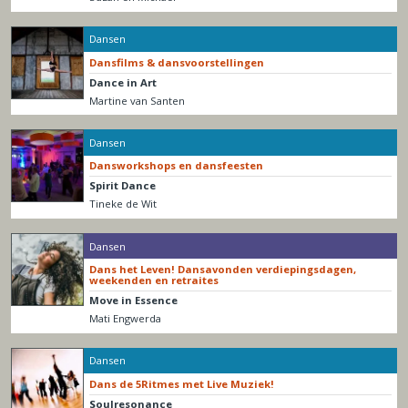
Dansen
Dansfilms & dansvoorstellingen
Dance in Art
Martine van Santen
Dansen
Dansworkshops en dansfeesten
Spirit Dance
Tineke de Wit
Dansen
Dans het Leven! Dansavonden verdiepingsdagen,
weekenden en retraites
Move in Essence
Mati Engwerda
Dansen
Dans de 5Ritmes met Live Muziek!
Soulresonance