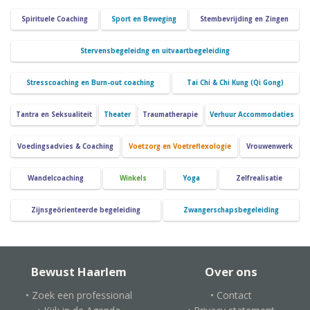
Spirituele Coaching
Sport en Beweging
Stembevrijding en Zingen
Stervensbegeleidng en uitvaartbegeleiding
Stresscoaching en Burn-out coaching
Tai Chi & Chi Kung (Qi Gong)
Tantra en Seksualiteit
Theater
Traumatherapie
Verhuur Accommodaties
Voedingsadvies & Coaching
Voetzorg en Voetreflexologie
Vrouwenwerk
Wandelcoaching
Winkels
Yoga
Zelfrealisatie
Zijnsgeörienteerde begeleiding
Zwangerschapsbegeleiding
Bewust Haarlem
Over ons
• Zoek een professional
• Contact