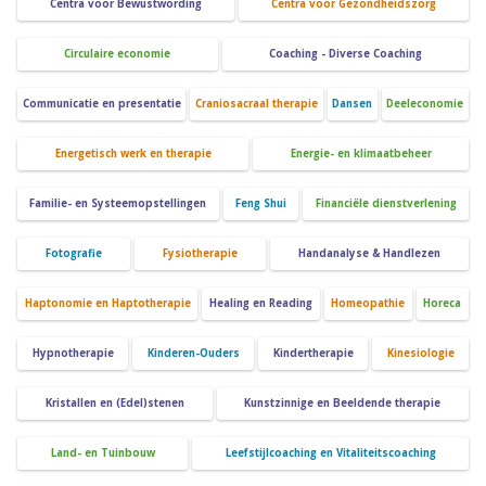
Centra voor Bewustwording
Centra voor Gezondheidszorg
Circulaire economie
Coaching - Diverse Coaching
Communicatie en presentatie
Craniosacraal therapie
Dansen
Deeleconomie
Energetisch werk en therapie
Energie- en klimaatbeheer
Familie- en Systeemopstellingen
Feng Shui
Financiële dienstverlening
Fotografie
Fysiotherapie
Handanalyse & Handlezen
Haptonomie en Haptotherapie
Healing en Reading
Homeopathie
Horeca
Hypnotherapie
Kinderen-Ouders
Kindertherapie
Kinesiologie
Kristallen en (Edel)stenen
Kunstzinnige en Beeldende therapie
Land- en Tuinbouw
Leefstijlcoaching en Vitaliteitscoaching