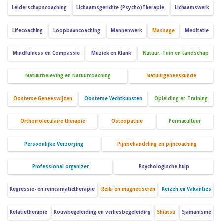
Leiderschapscoaching
Lichaamsgerichte (Psycho)Therapie
Lichaamswerk
Lifecoaching
Loopbaancoaching
Mannenwerk
Massage
Meditatie
Mindfulness en Compassie
Muziek en Klank
Natuur, Tuin en Landschap
Natuurbeleving en Natuurcoaching
Natuurgeneeskunde
Oosterse Geneeswijzen
Oosterse Vechtkunsten
Opleiding en Training
Orthomoleculaire therapie
Osteopathie
Permacultuur
Persoonlijke Verzorging
Pijnbehandeling en pijncoaching
Professional organizer
Psychologische hulp
Regressie- en reïncarnatietherapie
Reiki en magnetiseren
Reizen en Vakanties
Relatietherapie
Rouwbegeleiding en verliesbegeleiding
Shiatsu
Sjamanisme